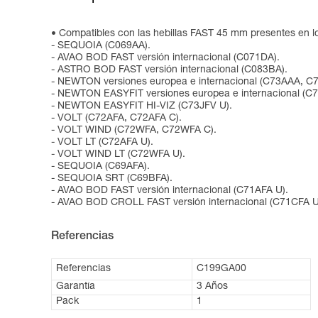
Compatibles con las hebillas FAST 45 mm presentes en l
- SEQUOIA (C069AA).
- AVAO BOD FAST versión internacional (C071DA).
- ASTRO BOD FAST versión internacional (C083BA).
- NEWTON versiones europea e internacional (C73AAA, C
- NEWTON EASYFIT versiones europea e internacional (C7
- NEWTON EASYFIT HI-VIZ (C73JFV U).
- VOLT (C72AFA, C72AFA C).
- VOLT WIND (C72WFA, C72WFA C).
- VOLT LT (C72AFA U).
- VOLT WIND LT (C72WFA U).
- SEQUOIA (C69AFA).
- SEQUOIA SRT (C69BFA).
- AVAO BOD FAST versión internacional (C71AFA U).
- AVAO BOD CROLL FAST versión internacional (C71CFA U
Referencias
Referencias
C199GA00
Garantía
3 Años
Pack
1