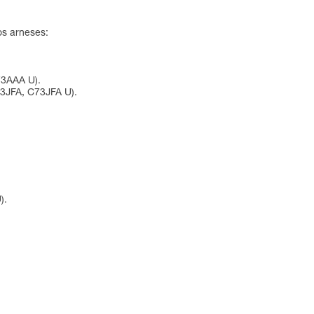
os arneses:
73AAA U).
3JFA, C73JFA U).
).