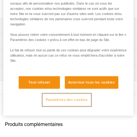
sociaux afin de personnaliser nos publicités. Dans le cas où vous les
Barrettes pour boucles FAST 45 mm, vendues par 2.
acceptez, nos cookies et/ou technologies similaires ne sont actifs que sur
notre Site et ne vous suivront pas sur d’autres sites web. Les cookies et/ou
technologies similaires de nos partenaires vous suivront pendant toute votre
navigation.
Descriptif
Vous pouvez retirer votre consentement à tout moment en cliquant sur le lien «
Compatibles avec les boucles FAST 45 mm présentes sur
Paramètres des cookies » prévu à cet effet en bas de page du Site.
Spécifications techniques
les harnais :
Le fait de refuser tout ou partie de ces cookies peut dégrader votre expérience
- SEQUOIA (C069AA),
utilisateur, mais en aucun cas ce refus ne vous empêchera d’accéder à notre
Spécifications référence(s)
Informations techniques
- AVAO BOD FAST version internationale (C071DA),
Site.
- ASTRO BOD FAST version internationale (C083BA),
Référence : C199GA00
FAQ
- NEWTON versions européenne et internationale
Inspection
Garantie : 3 ans
FAQ
(C73AAA, C73AAA U),
Conditionnement : 1
- NEWTON EASYFIT versions européenne et
Tout refuser
Autoriser tous les cookies
Voir tous les contenus techniques
internationale (C73JFA, C73JFA U),
- NEWTON EASYFIT HI-VIZ (C73JFV U),
Paramètres des cookies
- VOLT (C72AFA, C72AFA C),
Autres produits
- VOLT WIND (C72WFA, C72WFA C),
- VOLT LT (C72AFA U),
- VOLT WIND LT (C72WFA U),
Produits complémentaires
- SEQUOIA (C69AFA),
- SEQUOIA SRT (C69BFA),
- AVAO BOD FAST version internationale (C71AFA U),