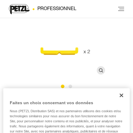
PROFESSIONNEL
Barrettes boucles FAST 45
Faites un choix concernant vos données
mm
Nous (PETZL Distribution SAS) et nos partenaires utilisons des cookies et/ou
technologies similaires pour nous assurer du bon fonctionnement de notre
Site, pour personnaliser notre contenu et nos publicités, et pour analyser notre
trafic. Nous partageons également des informations, quant à votre navigation
Barrettes pour boucles FAST 45 mm (pack de 2)
sur notre Site, avec nos partenaires analytiques, publicitaires et de réseaux