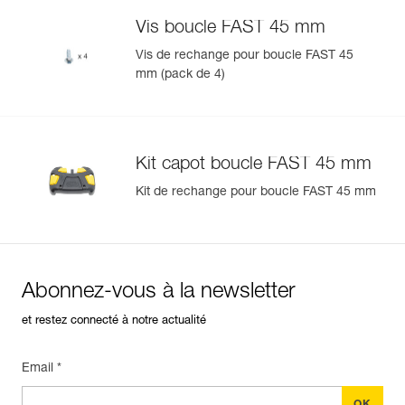
- AVAO BOD CROLL FAST version internationale (C71CFA
Vis boucle FAST 45 mm
U).
Vis de rechange pour boucle FAST 45
mm (pack de 4)
Gérer et inspecter facilement votre EPI
Ajoutez un produit Petzl en scannant simplement son
datamatrix : toutes les informations relatives au produit
s'afficheront automatiquement.
Kit capot boucle FAST 45 mm
Importez et exportez facilement vos données EPI
existantes.
Kit de rechange pour boucle FAST 45 mm
Voir l'historique d'un produit à partir de sa date de
fabrication.
En savoir plus
Abonnez-vous à la newsletter
et restez connecté à notre actualité
Email *