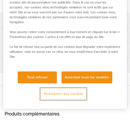
capot et de 4 vis.
sociaux afin de personnaliser nos publicités. Dans le cas où vous les
acceptez, nos cookies et/ou technologies similaires ne sont actifs que sur
notre Site et ne vous suivront pas sur d’autres sites web. Les cookies et/ou
technologies similaires de nos partenaires vous suivront pendant toute votre
Descriptif
navigation.
Vous pouvez retirer votre consentement à tout moment en cliquant sur le lien «
Kit compatible avec les harnais :
Spécifications techniques
Paramètres des cookies » prévu à cet effet en bas de page du Site.
- SEQUOIA (C069AA),
- AVAO BOD FAST version internationale (C071DA),
Le fait de refuser tout ou partie de ces cookies peut dégrader votre expérience
Spécifications référence(s)
Informations techniques
- ASTRO BOD FAST version internationale (C083BA),
utilisateur, mais en aucun cas ce refus ne vous empêchera d’accéder à notre
- NEWTON versions européenne et internationale
Site.
Référence : C199FA00
FAQ
(C73AAA, C73AAA U),
Inspection
Garantie : 3 ans
FAQ
- NEWTON EASYFIT versions européenne et
Conditionnement : 1
internationale (C73JFA, C73JFA U),
Tout refuser
Autoriser tous les cookies
Voir tous les contenus techniques
- NEWTON EASYFIT HI-VIZ (C73JFV U),
- VOLT (C72AFA, C72AFA C),
- VOLT WIND (C72WFA, C72WFA C),
Paramètres des cookies
Autres produits
- VOLT LT (C72AFA U),
- VOLT WIND LT (C72WFA U),
- SEQUOIA (C69AFA),
Produits complémentaires
- SEQUOIA SRT (C69BFA),
- AVAO BOD FAST version internationale (C71AFA U),
- AVAO BOD CROLL FAST version internationale (C71CFA