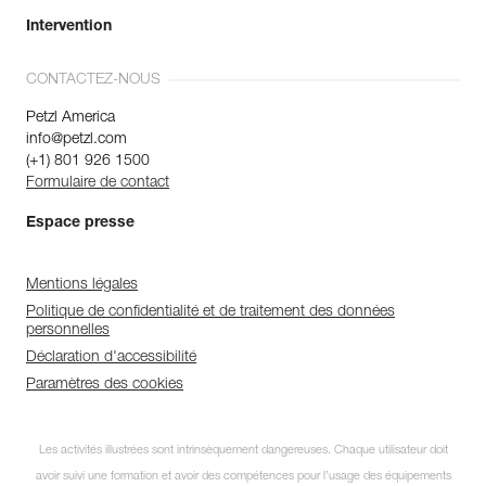
Intervention
CONTACTEZ-NOUS
Petzl America
info@petzl.com
(+1) 801 926 1500
Formulaire de contact
Espace presse
Mentions légales
Politique de confidentialité et de traitement des données
personnelles
Déclaration d'accessibilité
Paramètres des cookies
Les activités illustrées sont intrinsèquement dangereuses. Chaque utilisateur doit
avoir suivi une formation et avoir des compétences pour l’usage des équipements