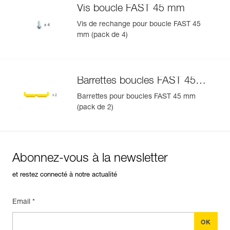
U).
Vis boucle FAST 45 mm
Vis de rechange pour boucle FAST 45
mm (pack de 4)
Gérer et inspecter facilement votre EPI
Ajoutez un produit Petzl en scannant simplement son
datamatrix : toutes les informations relatives au produit
s'afficheront automatiquement.
Barrettes boucles FAST 45
Importez et exportez facilement vos données EPI
mm
Barrettes pour boucles FAST 45 mm
existantes.
(pack de 2)
Voir l'historique d'un produit à partir de sa date de
fabrication.
En savoir plus
Abonnez-vous à la newsletter
et restez connecté à notre actualité
Email *