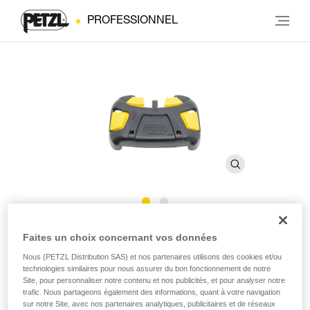
PROFESSIONNEL
Kit capot boucle FAST 45 mm
Faites un choix concernant vos données
Nous (PETZL Distribution SAS) et nos partenaires utilisons des cookies et/ou
technologies similaires pour nous assurer du bon fonctionnement de notre
Kit de rechange pour boucle FAST 45 mm
Site, pour personnaliser notre contenu et nos publicités, et pour analyser notre
trafic. Nous partageons également des informations, quant à votre navigation
Kit de rechange pour boucle FAST 45 mm, composé d'un
sur notre Site, avec nos partenaires analytiques, publicitaires et de réseaux