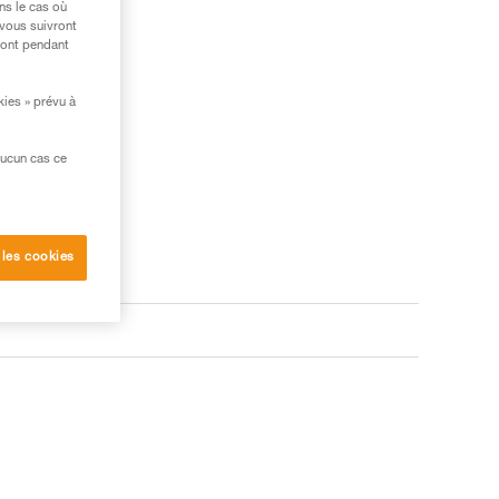
ns le cas où
 vous suivront
ront pendant
kies » prévu à
aucun cas ce
 les cookies