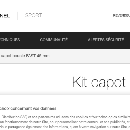
NEL
SPORT
REVENDE
ECHNIQUES
COMMUNAUTÉ
ALERTES SÉCURITÉ
t capot boucle FAST 45 mm
Kit capo
mm
 choix concernant vos données
Kit de rechange pour
Distribution SAS) et nos partenaires utilisons des cookies et/ou technologies similai
on fonctionnement de notre Site, pour personnaliser notre contenu et nos publicités, et
Kit de rechange pour boucle F
. Nous partageons également des informations, quant à votre navigation sur notre Site, 