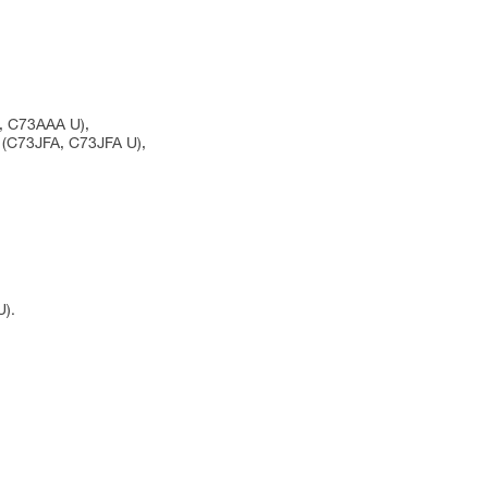
, C73AAA U),
 (C73JFA, C73JFA U),
U).