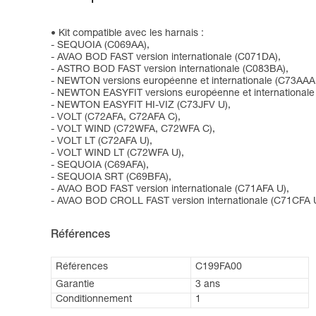
Kit compatible avec les harnais :
- SEQUOIA (C069AA),
- AVAO BOD FAST version internationale (C071DA),
- ASTRO BOD FAST version internationale (C083BA),
- NEWTON versions européenne et internationale (C73AAA
- NEWTON EASYFIT versions européenne et internationale
- NEWTON EASYFIT HI-VIZ (C73JFV U),
- VOLT (C72AFA, C72AFA C),
- VOLT WIND (C72WFA, C72WFA C),
- VOLT LT (C72AFA U),
- VOLT WIND LT (C72WFA U),
- SEQUOIA (C69AFA),
- SEQUOIA SRT (C69BFA),
- AVAO BOD FAST version internationale (C71AFA U),
- AVAO BOD CROLL FAST version internationale (C71CFA 
Références
Références
C199FA00
Garantie
3 ans
Conditionnement
1