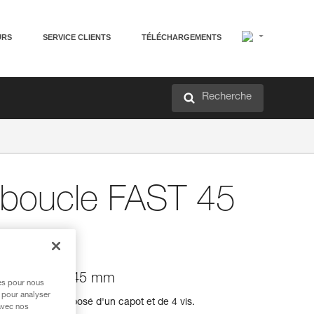
URS
SERVICE CLIENTS
TÉLÉCHARGEMENTS
Recherche
t boucle FAST 45
 boucle FAST 45 mm
res pour nous
 pour analyser
AST 45 mm, composé d'un capot et de 4 vis.
avec nos