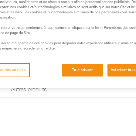
analytiques, publicitaires et de réseaux sociaux afin de personnaliser nos publicités. Da
eptez, nos cookies et/ou technologies similaires ne sont actifs que sur notre Site et ne
Trouvez un revendeur
tres sites web. Les cookies et/ou technologies similaires de nos partenaires vous suiv
navigation.
retirer votre consentement à tout moment en cliquant sur le lien « Paramètres des coo
 bas de page du Site.
efuser tout ou partie de ces cookies peut dégrader votre expérience utilisateur, mais en 
s empêchera d’accéder à notre Site.
es des cookies
Tout refuser
Autoriser tous
Autres produits