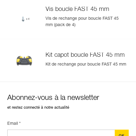
- AVAO BOD CROLL FAST version internationale (C71CFA
Vis boucle FAST 45 mm
U).
Vis de rechange pour boucle FAST 45
mm (pack de 4)
Gérer et inspecter facilement votre EPI
Ajoutez un produit Petzl en scannant simplement son
datamatrix : toutes les informations relatives au produit
s'afficheront automatiquement.
Kit capot boucle FAST 45 mm
Importez et exportez facilement vos données EPI
existantes.
Kit de rechange pour boucle FAST 45 mm
Voir l'historique d'un produit à partir de sa date de
fabrication.
En savoir plus
Abonnez-vous à la newsletter
et restez connecté à notre actualité
Email *