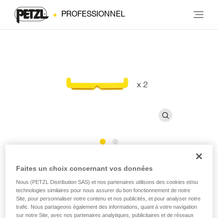
PROFESSIONNEL
Barrettes boucles FAST 45
Faites un choix concernant vos données
mm
Nous (PETZL Distribution SAS) et nos partenaires utilisons des cookies et/ou
technologies similaires pour nous assurer du bon fonctionnement de notre
Site, pour personnaliser notre contenu et nos publicités, et pour analyser notre
trafic. Nous partageons également des informations, quant à votre navigation
Barrettes pour boucles FAST 45 mm (pack de 2)
sur notre Site, avec nos partenaires analytiques, publicitaires et de réseaux