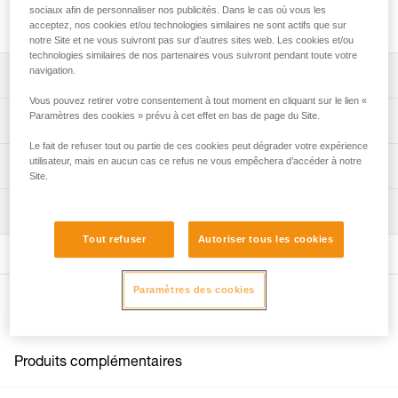
sociaux afin de personnaliser nos publicités. Dans le cas où vous les
Barrettes pour boucles FAST 45 mm, vendues par 2.
acceptez, nos cookies et/ou technologies similaires ne sont actifs que sur
notre Site et ne vous suivront pas sur d’autres sites web. Les cookies et/ou
technologies similaires de nos partenaires vous suivront pendant toute votre
navigation.
Descriptif
Vous pouvez retirer votre consentement à tout moment en cliquant sur le lien «
Compatibles avec les boucles FAST 45 mm présentes sur
Paramètres des cookies » prévu à cet effet en bas de page du Site.
Spécifications techniques
les harnais :
Le fait de refuser tout ou partie de ces cookies peut dégrader votre expérience
- SEQUOIA (C069AA),
utilisateur, mais en aucun cas ce refus ne vous empêchera d’accéder à notre
Spécifications référence(s)
Informations techniques
- AVAO BOD FAST version internationale (C071DA),
Site.
- ASTRO BOD FAST version internationale (C083BA),
Référence : C199GA00
FAQ
- NEWTON versions européenne et internationale
Inspection
Garantie : 3 ans
FAQ
(C73AAA, C73AAA U),
Conditionnement : 1
- NEWTON EASYFIT versions européenne et
Tout refuser
Autoriser tous les cookies
Voir tous les contenus techniques
internationale (C73JFA, C73JFA U),
- NEWTON EASYFIT HI-VIZ (C73JFV U),
Paramètres des cookies
- VOLT (C72AFA, C72AFA C),
Autres produits
- VOLT WIND (C72WFA, C72WFA C),
- VOLT LT (C72AFA U),
- VOLT WIND LT (C72WFA U),
Produits complémentaires
- SEQUOIA (C69AFA),
- SEQUOIA SRT (C69BFA),
- AVAO BOD FAST version internationale (C71AFA U),