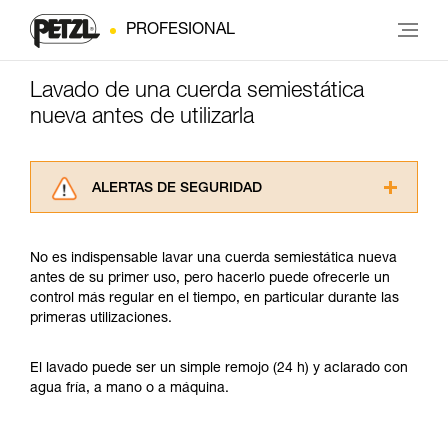
PROFESIONAL
Lavado de una cuerda semiestática
nueva antes de utilizarla
ALERTAS DE SEGURIDAD
Lea atentamente las fichas técnicas de los
productos utilizados en este consejo antes de
No es indispensable lavar una cuerda semiestática nueva
consultarlo. Usted debe comprender la
antes de su primer uso, pero hacerlo puede ofrecerle un
información de la ficha técnica para poder
control más regular en el tiempo, en particular durante las
comprender este complemento informativo.
primeras utilizaciones.
Dominar estas técnicas requiere una formación
y un entrenamiento específico. Confirme a
través de un profesional su capacidad para
El lavado puede ser un simple remojo (24 h) y aclarado con
ejecutar estas técnicas, solo y con total
agua fría, a mano o a máquina.
seguridad, antes de ejecutarlas de forma
autónoma.
Damos ejemplos de técnicas relacionadas con