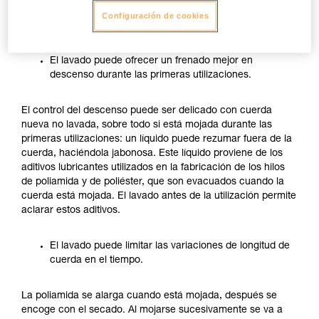
especialmente para las cuerdas que se utilizarán a
Configuración de cookies
menudo mojadas o sucias:
El lavado puede ofrecer un frenado mejor en
descenso durante las primeras utilizaciones.
El control del descenso puede ser delicado con cuerda
nueva no lavada, sobre todo si está mojada durante las
primeras utilizaciones: un líquido puede rezumar fuera de la
cuerda, haciéndola jabonosa. Este líquido proviene de los
aditivos lubricantes utilizados en la fabricación de los hilos
de poliamida y de poliéster, que son evacuados cuando la
cuerda está mojada. El lavado antes de la utilización permite
aclarar estos aditivos.
El lavado puede limitar las variaciones de longitud de
cuerda en el tiempo.
La poliamida se alarga cuando está mojada, después se
encoge con el secado. Al mojarse sucesivamente se va a