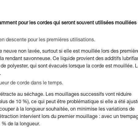
otamment pour les cordes qui seront souvent utilisées mouillées
en descente pour les premières utilisations.
e neuve non lavée, surtout si elle est mouillée lors des premièr
, la rendant savonneuse. Ce liquide provient des additifs lubrifia
et de polyester, qui sont évacués lorsque la corde est mouillée. 
.
gueur de corde dans le temps.
e rétracte au séchage. Les mouillages successifs vont réduire
lus de 10 %), ce qui peut être problématique si elle a été ajus
 couper à la longueur souhaitée, on minimise les variations de
 rétraction intervient lors du premier mouillage : avec un trempa
8 % de la longueur.