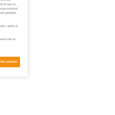
avec nos
ns le cas où
 vous suivront
ront pendant
kies » prévu à
aucun cas ce
 les cookies