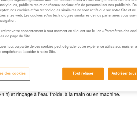
. Nous partageons également des informations, quant à votre navigation sur notre Site, 
analytiques, publicitaires et de réseaux sociaux afin de personnaliser nos publicités. Da
s des produits utilisés dans ce conseil avant de le
eptez, nos cookies et/ou technologies similaires ne sont actifs que sur notre Site et ne
tres sites web. Les cookies et/ou technologies similaires de nos partenaires vous suiv
formations de la notice technique pour pouvoir
navigation.
.
ormation et un entraînement spécifique. Validez avec
retirer votre consentement à tout moment en cliquant sur le lien « Paramètres des coo
 bas de page du Site.
 manipulation, seul, en toute sécurité, avant de la
efuser tout ou partie de ces cookies peut dégrader votre expérience utilisateur, mais en 
s empêchera d’accéder à notre Site.
iées à votre activité. Il peut en exister d’autres que
es des cookies
Tout refuser
Autoriser tous
atique neuve avant sa première utilisation, mais cela peut lui
en particulier lors des premières utilisations.
4 h) et rinçage à l’eau froide, à la main ou en machine.