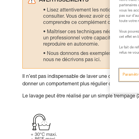
AVERTISSEMENTS
notre trafic
partenaires 
Lisez attentivement les notices technique
vous les acc
pas sur d’au
consulter. Vous devez avoir compris les in
toute votre 
comprendre ce complément d’informations
Maîtriser ces techniques nécessite une f
Vous pouvez 
cet effet en
un professionnel votre capacité à refaire la
reproduire en autonomie.
Le fait de r
refus ne vou
Nous donnons des exemples de techniques l
nous ne décrivons pas ici.
Paramètr
Il n’est pas indispensable de laver une corde semi-st
donner un comportement plus régulier dans le temps, 
Le lavage peut être réalisé par un simple trempage (2