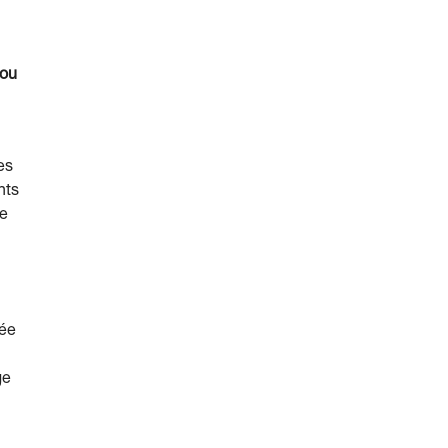
 ou
es
nts
Le
tée
ge