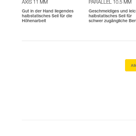
AXIS 11 MM
PARALLEL 10.5 MM
Gut in der Hand liegendes
Geschmeidiges und leic
halbstatisches Seil für die
halbstatisches Seil für
Höhenarbeit
schwer zugängliche Ber
Al