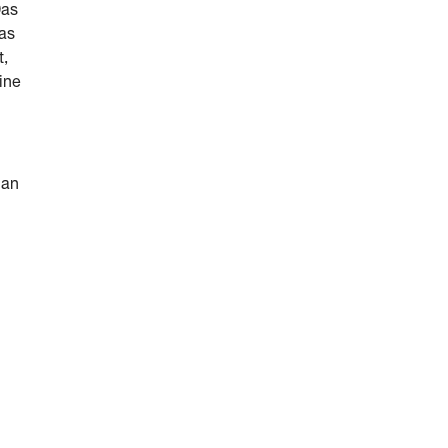
Das
as
t,
ine
 an