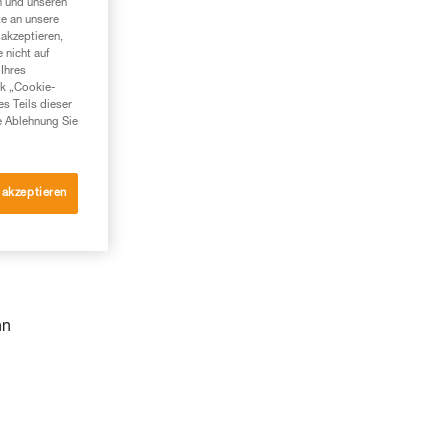
n und unseren
te an unsere
akzeptieren,
 nicht auf
Ihres
nk „Cookie-
es Teils dieser
e Ablehnung Sie
 akzeptieren
nn