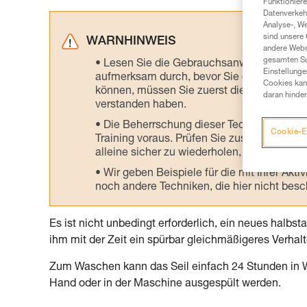
Funktioniere
Datenverkehr
Analyse-, W
sind unsere 
WARNHINWEIS
andere Webs
gesamten Sur
Lesen Sie die Gebrauchsanweisungen der 
Einstellunge
aufmerksam durch, bevor Sie diesen zu Ra
Cookies kann
können, müssen Sie zuerst die in der Gebr
daran hinder
verstanden haben.
Die Beherrschung dieser Techniken setzt
Cookie-E
Training voraus. Prüfen Sie zusammen mit e
alleine sicher zu wiederholen, bevor Sie ih
Wir geben Beispiele für die mit Ihrer Akt
noch andere Techniken, die hier nicht bes
Es ist nicht unbedingt erforderlich, ein neues halb
ihm mit der Zeit ein spürbar gleichmäßigeres Verhal
Zum Waschen kann das Seil einfach 24 Stunden in 
Hand oder in der Maschine ausgespült werden.