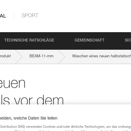
AL
SPORT
TECHNISCHE RATSCHLÄGE
GEMEINSCHAFT
SI
rodukt
BEAM-11-mm
Waschen eines neuen halbstatisch
euen
ils vor dem
heiden, welche Daten Sie teilen
Distribution SAS) verwenden Cookies und/oder ähnliche Technologien, um das ordnu