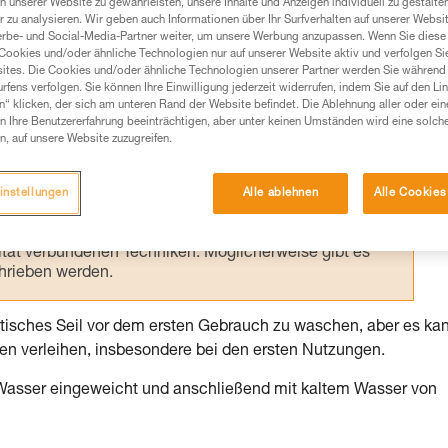
n unserer Website zu gewährleisten, unsere Inhalte und Anzeigen individuell zu gestalte
 zu analysieren. Wir geben auch Informationen über Ihr Surfverhalten auf unserer Websi
erbe- und Social-Media-Partner weiter, um unsere Werbung anzupassen. Wenn Sie diese 
Cookies und/oder ähnliche Technologien nur auf unserer Website aktiv und verfolgen Sie
ites. Die Cookies und/oder ähnliche Technologien unserer Partner werden Sie während 
fens verfolgen. Sie können Ihre Einwilligung jederzeit widerrufen, indem Sie auf den Li
Produkte, um die es in diesem Tech Tipp geht,
n“ klicken, der sich am unteren Rand der Website befindet. Die Ablehnung aller oder ein
te ziehen. Um diese Zusatzinformationen verstehen zu
 Ihre Benutzererfahrung beeinträchtigen, aber unter keinen Umständen wird eine solch
auchsanweisung enthaltenen Informationen richtig
n, auf unsere Website zuzugreifen.
 eine entsprechende Ausbildung und ein spezielles
instellungen
Alle ablehnen
Alle Cookies
inem Profi, ob Sie in der Lage sind, den Vorgang
n eigenständig durchführen.
ivität verbundenen Techniken. Möglicherweise gibt es
chrieben werden.
statisches Seil vor dem ersten Gebrauch zu waschen, aber es ka
ten verleihen, insbesondere bei den ersten Nutzungen.
Wasser eingeweicht und anschließend mit kaltem Wasser von