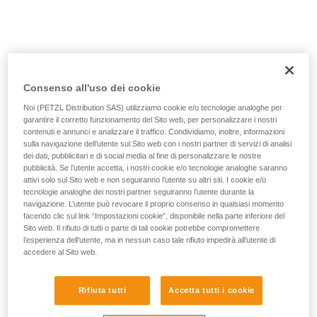
vengono qui descritte.
Consenso all'uso dei cookie
Noi (PETZL Distribution SAS) utilizziamo cookie e/o tecnologie analoghe per
garantire il corretto funzionamento del Sito web, per personalizzare i nostri
contenuti e annunci e analizzare il traffico. Condividiamo, inoltre, informazioni
sulla navigazione dell’utente sul Sito web con i nostri partner di servizi di analisi
dei dati, pubblicitari e di social media al fine di personalizzare le nostre
pubblicità. Se l’utente accetta, i nostri cookie e/o tecnologie analoghe saranno
attivi solo sul Sito web e non seguiranno l’utente su altri siti. I cookie e/o
tecnologie analoghe dei nostri partner seguiranno l’utente durante la
navigazione. L’utente può revocare il proprio consenso in qualsiasi momento
facendo clic sul link “Impostazioni cookie”, disponibile nella parte inferiore del
Sito web. Il rifiuto di tutti o parte di tali cookie potrebbe compromettere
l’esperienza dell’utente, ma in nessun caso tale rifiuto impedirà all’utente di
accedere al Sito web.
Rifiuta tutti
Accetta tutti i cookie