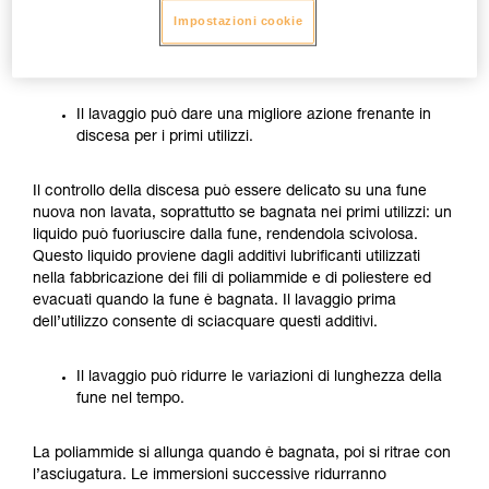
Il lavaggio prima dell’utilizzo può essere interessante, in
Impostazioni cookie
particolare per le funi che saranno spesso utilizzate
bagnate o sporche:
Il lavaggio può dare una migliore azione frenante in
discesa per i primi utilizzi.
Il controllo della discesa può essere delicato su una fune
nuova non lavata, soprattutto se bagnata nei primi utilizzi: un
liquido può fuoriuscire dalla fune, rendendola scivolosa.
Questo liquido proviene dagli additivi lubrificanti utilizzati
nella fabbricazione dei fili di poliammide e di poliestere ed
evacuati quando la fune è bagnata. Il lavaggio prima
dell’utilizzo consente di sciacquare questi additivi.
Il lavaggio può ridurre le variazioni di lunghezza della
fune nel tempo.
La poliammide si allunga quando è bagnata, poi si ritrae con
l’asciugatura. Le immersioni successive ridurranno