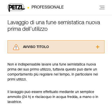
PROFESSIONALE
Lavaggio di una fune semistatica nuova
prima dell’utilizzo
AVVISO TITOLO
Leggere attentamente le istruzioni tecniche dei
prodotti utilizzati in questo consiglio prima di
Non è indispensabile lavare una fune semistatica nuova
consultarlo. Dovete aver compreso le
prima del suo primo utilizzo, tuttavia questo può darle un
informazioni dell’istruzione tecnica per poter
comportamento più regolare nel tempo, in particolare nei
capire queste ulteriori informazioni.
primi utilizzi.
La padronanza di queste tecniche richiede una
formazione ed un addestramento specifico.
Verificate con un professionista la vostra
Il lavaggio può essere effettuato mediante un semplice
capacità di rifare la manovra, da soli, in piena
ammollo (24 h) e risciacquo in acqua fredda, a mano o in
sicurezza, prima di riprodurla autonomamente.
lavatrice.
Forniamo esempi di tecniche relative alla vostra
attività. Ne possono esistere altre che non