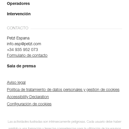
Operadores
Intervención
CONTACTO
Petzl Espana
info.esp@petzl.com
+34 935 952 073
Formulario de contacto
Sala de prensa
Aviso legal
Política de tratamiento de datos personales y gestión de cookies
Accessibility Declaration
Configuración de cookies
Las actividades ilustradas son intrínsecamente peligrosas. Cada usuario debe haber
asistido a una formación y tener las competencias para la utilización de los equipos