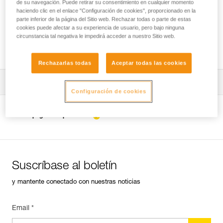
de su navegación. Puede retirar su consentimiento en cualquier momento
haciendo clic en el enlace "Configuración de cookies", proporcionado en la
parte inferior de la página del Sitio web. Rechazar todas o parte de estas
cookies puede afectar a su experiencia de usuario, pero bajo ninguna
Instalación del ZIGZAG en SRS para el
circunstancia tal negativa le impedirá acceder a nuestro Sitio web.
acceso y el trabajo en el árbol
Rechazarlas todas
Aceptar todas las cookies
Descargar ficha técnica (PDF)
Configuración de cookies
Technical Notice
Ver la página del producto
Suscríbase al boletín
y mantente conectado con nuestras noticias
Email *