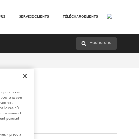
URS
SERVICE CLIENTS
TÉLÉCHARGEMENTS
Recherche
res pour nous
 pour analyser
avec nos
ns le cas où
 vous suivront
ront pendant
kies » prévu à