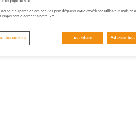
 bas de page du Site.
efuser tout ou partie de ces cookies peut dégrader votre expérience utilisateur, mais en 
s empêchera d’accéder à notre Site.
es des cookies
Tout refuser
Autoriser tous