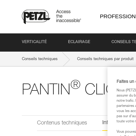
PROFESSION
VERTICALITÉ
ECLAIRAGE
CONSEILS T
Conseils techniques
Conseils techniques par produit
®
Faites un
PANTIN
CLICK
Nous (PETZL 
assurer du b
notre trafic
partenaires 
vous les acc
pas sur d’au
toute votre 
Informations 
Contenus techniques
Vous pouvez 