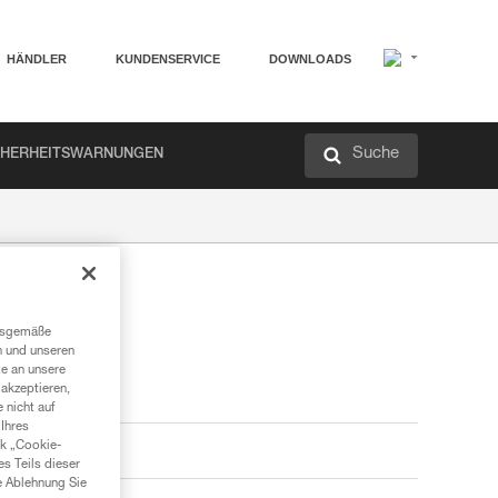
HÄNDLER
KUNDENSERVICE
DOWNLOADS
Suche
CHERHEITSWARNUNGEN
ngsgemäße
n und unseren
te an unsere
akzeptieren,
 nicht auf
Ihres
nk „Cookie-
es Teils dieser
e Ablehnung Sie