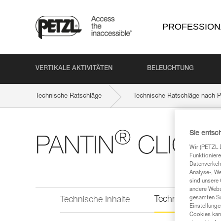
PROFESSION
VERTIKALE AKTIVITÄTEN
BELEUCHTUNG
Technische Ratschläge
Technische Ratschläge nach P
®
Sie entsc
PANTIN
CLICK
Wir (PETZL 
Funktioniere
Datenverkehr
Analyse-, W
sind unsere 
andere Webs
Technische Infor
gesamten Sur
Technische Inhalte
Einstellunge
Cookies kann