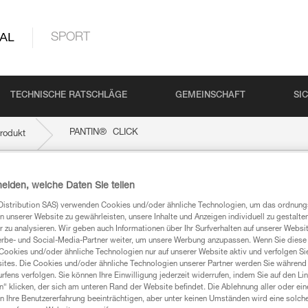
AL
SPORT
TECHNISCHE RATSCHLÄGE
GEMEINSCHAFT
SI
®
PANTIN
CLICK
rodukt
heiden, welche Daten Sie teilen
Distribution SAS) verwenden Cookies und/oder ähnliche Technologien, um das ordnu
n unserer Website zu gewährleisten, unsere Inhalte und Anzeigen individuell zu gestalte
 zu analysieren. Wir geben auch Informationen über Ihr Surfverhalten auf unserer Websi
erbe- und Social-Media-Partner weiter, um unsere Werbung anzupassen. Wenn Sie diese 
Cookies und/oder ähnliche Technologien nur auf unserer Website aktiv und verfolgen Sie
ites. Die Cookies und/oder ähnliche Technologien unserer Partner werden Sie während 
mationen
fens verfolgen. Sie können Ihre Einwilligung jederzeit widerrufen, indem Sie auf den Li
n“ klicken, der sich am unteren Rand der Website befindet. Die Ablehnung aller oder ein
 Ihre Benutzererfahrung beeinträchtigen, aber unter keinen Umständen wird eine solch