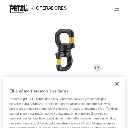
OPERADORES
Elija cómo tratamos sus datos
SWIVEL OPEN
Nosotros [PETZL Distribution SAS) utilizamos cookies y/o tecnologías
similares para garantizar el correcto funcionamiento de nuestro Sitio web,
personalizar nuestro contenido y anuncios, y analizar nuestro tráfico. También
Eslabón giratorio con cierre con rodamiento de bolas
compartimos información sobre su navegación en nuestro Sitio web con
nuestros socios analíticos, publicitarios y de redes sociales para personalizar
nuestros anuncios. Si los acepta, nuestras cookies y/o tecnologías similares
Con cierre y amplia abertura, el eslabón giratorio SWIVEL