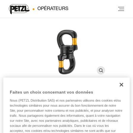
OPÉRATEURS
Faites un choix concernant vos données
SWIVEL OPEN
Nous (PETZL Distribution SAS) et nos partenaires utilisons des cookies et/ou
technologies similaires pour nous assurer du bon fonctionnement de notre
Site, pour personnaliser notre contenu et nos publicités, et pour analyser notre
trafic. Nous partageons également des informations, quant à votre navigation
Émerillon ouvrable sur roulement à billes
sur notre Site, avec nos partenaires analytiques, publicitaires et de réseaux
sociaux afin de personnaliser nos publicités. Dans le cas où vous les
Ouvrable et doté d'une large ouverture, l'émerillon SWIVEL
acceptez, nos cookies et/ou technologies similaires ne sont actifs que sur