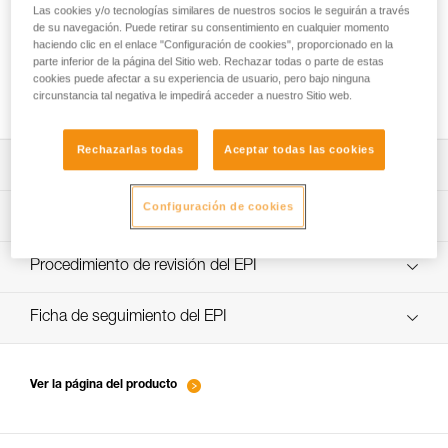
Las cookies y/o tecnologías similares de nuestros socios le seguirán a través
de su navegación. Puede retirar su consentimiento en cualquier momento
haciendo clic en el enlace "Configuración de cookies", proporcionado en la
parte inferior de la página del Sitio web. Rechazar todas o parte de estas
Cómo asegurarse de un correcto apretado
cookies puede afectar a su experiencia de usuario, pero bajo ninguna
de los tornillos
circunstancia tal negativa le impedirá acceder a nuestro Sitio web.
Rechazarlas todas
Aceptar todas las cookies
Descargar ficha técnica (PDF)
Configuración de cookies
Technical Notice
Aplicación para el control y seguimiento de sus EPI
descubra ePPEcentre
Procedimiento de revisión del EPI
verif EPI-SWIVEL OPEN-procedure-ES
Ficha de seguimiento del EPI
verif EPI-SWIVEL OPEN-suivi-ES
Ver la página del producto