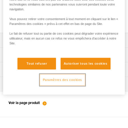
technologies similaires de nos partenaires vous suivront pendant toute votre
navigation.
Comment s’assurer du bon serrage des vis
Vous pouvez retirer votre consentement à tout moment en cliquant sur le lien «
Paramètres des cookies » prévu à cet effet en bas de page du Site.
Le fait de refuser tout ou partie de ces cookies peut dégrader votre expérience
utilisateur, mais en aucun cas ce refus ne vous empêchera d’accéder à notre
Télécharger la notice technique (PDF)
Site.
Technical Notice
App pour contrôler et suivre vos EPI
Tout refuser
Autoriser tous les cookies
découvrez ePPEcentre
Procédure de vérification EPI
Paramètres des cookies
verif EPI-SWIVEL OPEN-procedure-FR
Fiche de suivi EPI
verif EPI-SWIVEL OPEN-suivi-FR
Voir la page produit