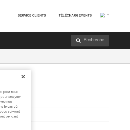
SERVICE CLIENTS
TÉLÉCHARGEMENTS
Recherche
res pour nous
 pour analyser
avec nos
ns le cas où
 vous suivront
ront pendant