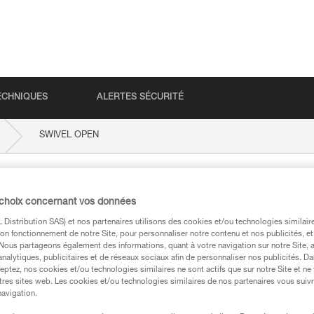
ECHNIQUES
ALERTES SÉCURITÉ
SWIVEL OPEN
 choix concernant vos données
Distribution SAS) et nos partenaires utilisons des cookies et/ou technologies similai
on fonctionnement de notre Site, pour personnaliser notre contenu et nos publicités, et
. Nous partageons également des informations, quant à votre navigation sur notre Site, 
analytiques, publicitaires et de réseaux sociaux afin de personnaliser nos publicités. Da
eptez, nos cookies et/ou technologies similaires ne sont actifs que sur notre Site et ne
techniques
tres sites web. Les cookies et/ou technologies similaires de nos partenaires vous suiv
navigation.