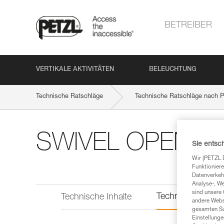
BETREIBER
VERTIKALE AKTIVITÄTEN
BELEUCHTUNG
Technische Ratschläge
Technische Ratschläge nach P
SWIVEL OPEN
Sie entsc
Wir (PETZL 
Funktioniere
Datenverkehr
Analyse-, W
sind unsere 
Technische Infor
Technische Inhalte
andere Webs
gesamten Sur
Einstellunge