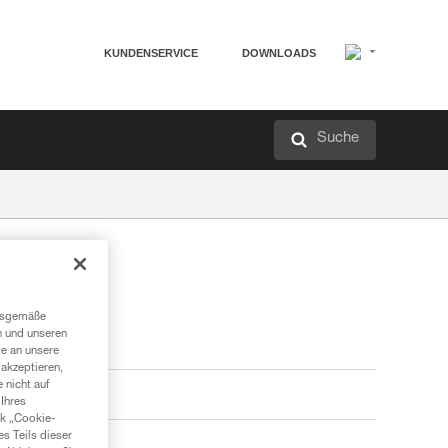
KUNDENSERVICE
DOWNLOADS
Suche
ngsgemäße
n und unseren
te an unsere
akzeptieren,
 nicht auf
Ihres
nk „Cookie-
es Teils dieser