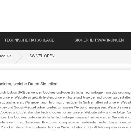
TECHNISCHE RATSCHLÄGE
SICHERHEITSWARNUNGEN
rodukt
SWIVEL OPEN
heiden, welche Daten Sie teilen
Distribution SAS) verwenden Cookies und/oder ähnliche Technologien, um das ordnu
n unserer Website zu gewährleisten, unsere Inhalte und Anzeigen individuell zu gestalte
 zu analysieren. Wir geben auch Informationen über Ihr Surfverhalten auf unserer Websi
erbe- und Social-Media-Partner weiter, um unsere Werbung anzupassen. Wenn Sie diese 
Cookies und/oder ähnliche Technologien nur auf unserer Website aktiv und verfolgen Sie
mationen
ites. Die Cookies und/oder ähnliche Technologien unserer Partner werden Sie während 
fens verfolgen. Sie können Ihre Einwilligung jederzeit widerrufen, indem Sie auf den Li
n“ klicken, der sich am unteren Rand der Website befindet. Die Ablehnung aller oder ein