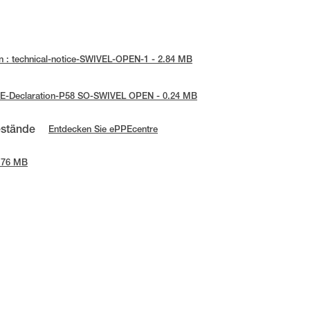
n : technical-notice-SWIVEL-OPEN-1 - 2.84 MB
 UE-Declaration-P58 SO-SWIVEL OPEN - 0.24 MB
estände
Entdecken Sie ePPEcentre
0.76 MB