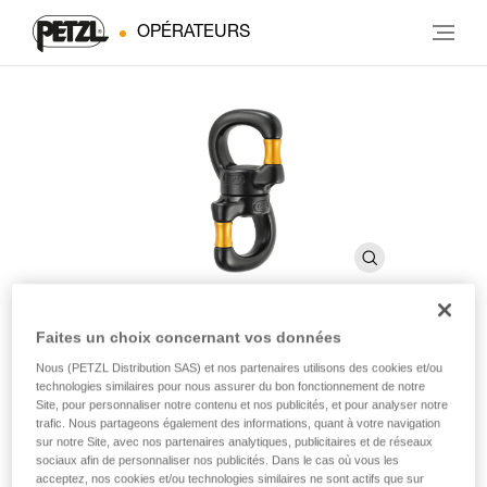
OPÉRATEURS
Faites un choix concernant vos données
SWIVEL OPEN
Nous (PETZL Distribution SAS) et nos partenaires utilisons des cookies et/ou
technologies similaires pour nous assurer du bon fonctionnement de notre
Site, pour personnaliser notre contenu et nos publicités, et pour analyser notre
trafic. Nous partageons également des informations, quant à votre navigation
Émerillon ouvrable sur roulement à billes
sur notre Site, avec nos partenaires analytiques, publicitaires et de réseaux
sociaux afin de personnaliser nos publicités. Dans le cas où vous les
Ouvrable et doté d'une large ouverture, l'émerillon SWIVEL
acceptez, nos cookies et/ou technologies similaires ne sont actifs que sur