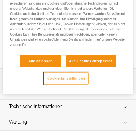
maximalen Schutz ohne Abstriche bei der Präzision. Die
akzeptieren, sind unsere Cookies und/oder ähnliche Technologien nur auf
doppelte Lederschicht und die Verstärkungen schützen die
unserer Website aktiv und verfolgen Sie nicht auf andere Websites. Die
Handfläche bei langen Abseilfahrten und beim Ablassen vor
Cookies und/oder ähnliche Technologien unserer Partner werden Sie während
Ihres gesamten Surfens verfolgen. Sie können Ihre Einwilligung jederzeit
Verbrennungen. Die Fingerspitzen und die gefährdeten
widerrufen, indem Sie auf den Link „Cookie-Einstellungen“ klicken, der sich am
Handbereiche sind für eine erhöhte Strapazierfähigkeit
unteren Rand der Website befindet. Die Ablehnung aller oder eines Teils dieser
verstärkt. Der Handrücken ist aus Leder mit abriebfestem
Cookies kann Ihre Benutzererfahrung beeinträchtigen, aber unter keinen
Nylonstretch an den Gelenken gefertigt. Die in das
Umständen wird eine solche Ablehnung Sie daran hindern, auf unsere Website
Neoprenbündchen mit Klettverschluss eingearbeitete Öse
zuzugreifen.
dient dazu, die Handschuhe mit Hilfe eines Karabiners am
Klettergurt zu befestigen.
Alle ablehnen
Alle Cookies akzeptieren
Leistungsverzeichnis
Cookie-Einstellungen
Hergestellt aus hochwertigem Naturleder mit verstärkter
Technische Spezifikationen
Handfläche.
Strapazierfähige doppelte Lederschicht für die
Material: Ziegenleder, Nylonstretch
Technische Informationen
gefährdeten Handbereiche (Fingerspitzen, Handfläche,
Zertifizierung(en): CE EN 21420, CE EN 388 (3123), EAC
Bereich zwischen Daumen und Zeigefinger).
Gebrauchsanleitung
Zertifizierung CE EN 388 (3123): - Abriebfestigkeit 3/4. -
Wartung
Das PDF herunterladen technical-notice-CORDEX-
Der Handrücken besteht aus strapazierfähigem Leder mit
Schnittfestigkeit 1/5. - Weiterreißfestigkeit 2/4. -
CORDEX-PLUS-1
abriebfestem Nylonstretch an den Gelenken.
Durchstichfestigkeit 3/4.