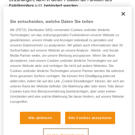
einzuhängen, kann in dieser Position die Funktion des
Sie ihn eigenständig durchführen.
Falldämpfers u.U. behindert werden.
Wir geben Beispiele für die mit Ihrer Aktivität
Hinweis: Dieser Fall kann auch eintreten, wenn das
verbundenen Techniken. Möglicherweise gibt es
Sie entscheiden, welche Daten Sie teilen
Verbindungsmittel an der sternalen Öse des Gurts befestigt
noch andere Techniken, die hier nicht
und hinter dem Rücken des Anwenders eingehängt ist.
beschrieben werden.
Wir (PETZL Distribution SAS) verwenden Cookies und/oder ähnliche
Technologien, um das ordnungsgemäße Funktionieren unserer Website zu
gewährleisten, unsere Inhalte und Anzeigen individuell zu gestalten und
unseren Datenverkehr zu analysieren. Wir geben auch Informationen über Ihr
Surfverhalten auf unserer Website an unsere Analyse-, Werbe- und Social-
Media-Partner weiter, um unsere Werbung anzupassen. Wenn Sie diese
akzeptieren, sind unsere Cookies und/oder ähnliche Technologien nur auf
unserer Website aktiv und verfolgen Sie nicht auf andere Websites. Die
Cookies und/oder ähnliche Technologien unserer Partner werden Sie während
Ihres gesamten Surfens verfolgen. Sie können Ihre Einwilligung jederzeit
widerrufen, indem Sie auf den Link „Cookie-Einstellungen“ klicken, der sich am
unteren Rand der Website befindet. Die Ablehnung aller oder eines Teils dieser
Cookies kann Ihre Benutzererfahrung beeinträchtigen, aber unter keinen
Umständen wird eine solche Ablehnung Sie daran hindern, auf unsere Website
zuzugreifen.
Alle ablehnen
Alle Cookies akzeptieren
Cookie-Einstellungen