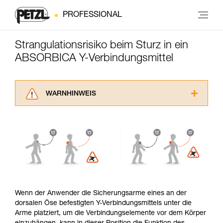
PROFESSIONAL
Strangulationsrisiko beim Sturz in ein
ABSORBICA Y-Verbindungsmittel
WARNHINWEIS
Lesen Sie die Gebrauchsanweisungen der
Produkte, um die es in diesem Tech Tipp geht,
aufmerksam durch, bevor Sie diesen zu Rate
ziehen. Um diese Zusatzinformationen
verstehen zu können, müssen Sie zuerst die in
der Gebrauchsanweisung enthaltenen
Informationen richtig verstanden haben.
Die Beherrschung dieser Techniken setzt eine
entsprechende Ausbildung und ein spezielles
Wenn der Anwender die Sicherungsarme eines an der
Training voraus. Prüfen Sie zusammen mit
dorsalen Öse befestigten Y-Verbindungsmittels unter die
einem Profi, ob Sie in der Lage sind, den
Arme platziert, um die Verbindungselemente vor dem Körper
Vorgang alleine sicher zu wiederholen, bevor