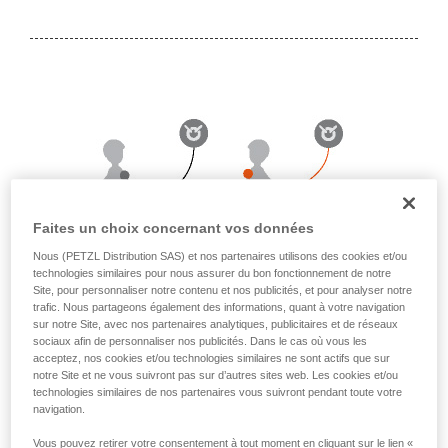
liées à votre activité. Il peut en exister d’autres
que nous ne décrivons pas ici.
Faites un choix concernant vos données
Nous (PETZL Distribution SAS) et nos partenaires utilisons des cookies et/ou
technologies similaires pour nous assurer du bon fonctionnement de notre
Site, pour personnaliser notre contenu et nos publicités, et pour analyser notre
trafic. Nous partageons également des informations, quant à votre navigation
sur notre Site, avec nos partenaires analytiques, publicitaires et de réseaux
Avec une longe en Y connectée au point dorsal, si
sociaux afin de personnaliser nos publicités. Dans le cas où vous les
l'utilisateur passe les brins de longe sous les bras pour
acceptez, nos cookies et/ou technologies similaires ne sont actifs que sur
utiliser les connecteurs devant lui, il peut se trouver dans
notre Site et ne vous suivront pas sur d’autres sites web. Les cookies et/ou
une position empêchant le fonctionnement de l'absorbeur
technologies similaires de nos partenaires vous suivront pendant toute votre
d'énergie.
navigation.
Remarque : le cas peut également se présenter si la longe
Vous pouvez retirer votre consentement à tout moment en cliquant sur le lien «