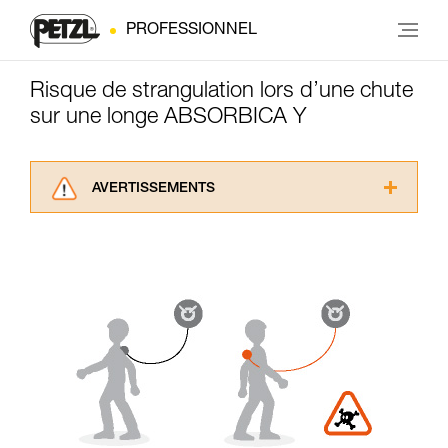
PROFESSIONNEL
Risque de strangulation lors d’une chute
sur une longe ABSORBICA Y
AVERTISSEMENTS
Lisez attentivement les notices techniques des
produits utilisés dans ce conseil avant de le
consulter. Vous devez avoir compris les
informations de la notice technique pour
pouvoir comprendre ce complément
d’informations.
Maîtriser ces techniques nécessite une
formation et un entraînement spécifique. Validez
avec un professionnel votre capacité à refaire
la manipulation, seul, en toute sécurité, avant
de la reproduire en autonomie.
Nous donnons des exemples de techniques