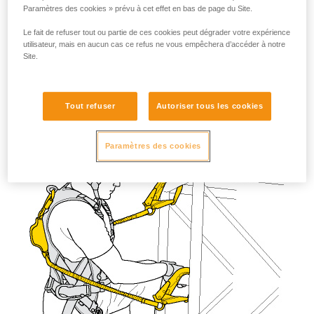
est connectée au point sternal du harnais et utilisée derrière
Paramètres des cookies » prévu à cet effet en bas de page du Site.
l'utilisateur.
Le fait de refuser tout ou partie de ces cookies peut dégrader votre expérience
utilisateur, mais en aucun cas ce refus ne vous empêchera d’accéder à notre
Site.
Tout refuser
Autoriser tous les cookies
Paramètres des cookies