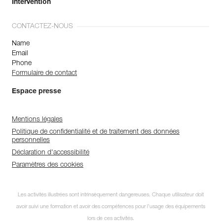
Intervention
CONTACTEZ-NOUS
Name
Email
Phone
Formulaire de contact
Espace presse
Mentions légales
Politique de confidentialité et de traitement des données
personnelles
Déclaration d'accessibilité
Paramètres des cookies
Les activités illustrées sont intrinsèquement dangereuses. Chaque utilisateur doit
avoir suivi une formation et avoir des compétences pour l’usage des équipements
lors de ces activités.