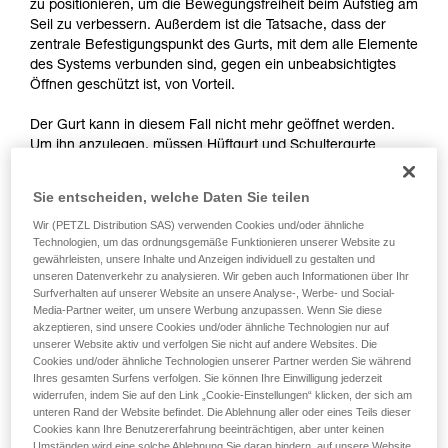
Informationen richtig verstanden haben.
zu positionieren, um die Bewegungsfreiheit beim Aufstieg am
Die Beherrschung dieser Techniken setzt eine
Seil zu verbessern. Außerdem ist die Tatsache, dass der
entsprechende Ausbildung und ein spezielles
zentrale Befestigungspunkt des Gurts, mit dem alle Elemente
Training voraus. Prüfen Sie zusammen mit
des Systems verbunden sind, gegen ein unbeabsichtigtes
einem Profi, ob Sie in der Lage sind, den
Öffnen geschützt ist, von Vorteil.
Vorgang alleine sicher zu wiederholen, bevor
Sie ihn eigenständig durchführen.
Der Gurt kann in diesem Fall nicht mehr geöffnet werden.
Wir geben Beispiele für die mit Ihrer Aktivität
Um ihn anzulegen, müssen Hüftgurt und Schultergurte
verbundenen Techniken. Möglicherweise gibt es
gelockert werden.
noch andere Techniken, die hier nicht
Sie entscheiden, welche Daten Sie teilen
beschrieben werden.
Wir (PETZL Distribution SAS) verwenden Cookies und/oder ähnliche
Technologien, um das ordnungsgemäße Funktionieren unserer Website zu
gewährleisten, unsere Inhalte und Anzeigen individuell zu gestalten und
unseren Datenverkehr zu analysieren. Wir geben auch Informationen über Ihr
Surfverhalten auf unserer Website an unsere Analyse-, Werbe- und Social-
Media-Partner weiter, um unsere Werbung anzupassen. Wenn Sie diese
akzeptieren, sind unsere Cookies und/oder ähnliche Technologien nur auf
unserer Website aktiv und verfolgen Sie nicht auf andere Websites. Die
Cookies und/oder ähnliche Technologien unserer Partner werden Sie während
Ihres gesamten Surfens verfolgen. Sie können Ihre Einwilligung jederzeit
widerrufen, indem Sie auf den Link „Cookie-Einstellungen“ klicken, der sich am
unteren Rand der Website befindet. Die Ablehnung aller oder eines Teils dieser
Cookies kann Ihre Benutzererfahrung beeinträchtigen, aber unter keinen
Umständen wird eine solche Ablehnung Sie daran hindern, auf unsere Website