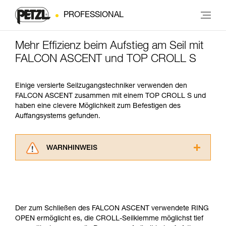
PROFESSIONAL
Mehr Effizienz beim Aufstieg am Seil mit
FALCON ASCENT und TOP CROLL S
Einige versierte Seilzugangstechniker verwenden den
FALCON ASCENT zusammen mit einem TOP CROLL S und
haben eine clevere Möglichkeit zum Befestigen des
Auffangsystems gefunden.
WARNHINWEIS
Lesen Sie die Gebrauchsanweisungen der
Produkte, um die es in diesem Tech Tipp geht,
aufmerksam durch, bevor Sie diesen zu Rate
ziehen. Um diese Zusatzinformationen
verstehen zu können, müssen Sie zuerst die in
Der zum Schließen des FALCON ASCENT verwendete RING
der Gebrauchsanweisung enthaltenen
OPEN ermöglicht es, die CROLL-Seilklemme möglichst tief