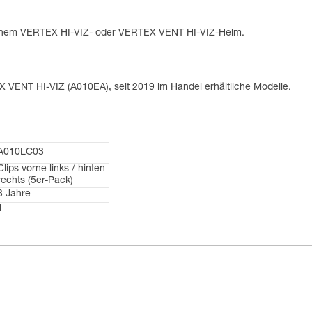
 einem VERTEX HI-VIZ- oder VERTEX VENT HI-VIZ-Helm.
ENT HI-VIZ (A010EA), seit 2019 im Handel erhältliche Modelle.
A010LC03
Clips vorne links / hinten
rechts (5er-Pack)
3 Jahre
1