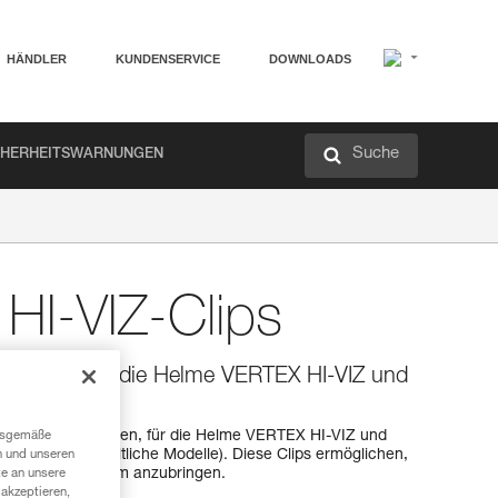
HÄNDLER
KUNDENSERVICE
DOWNLOADS
Suche
CHERHEITSWARNUNGEN
HI-VIZ-Clips
satzclips für die Helme VERTEX HI-VIZ und
er-Pack)
s, vorne oder hinten, für die Helme VERTEX HI-VIZ und
ngsgemäße
im Handel erhältliche Modelle). Diese Clips ermöglichen,
n und unseren
fband an dem Helm anzubringen.
te an unsere
akzeptieren,