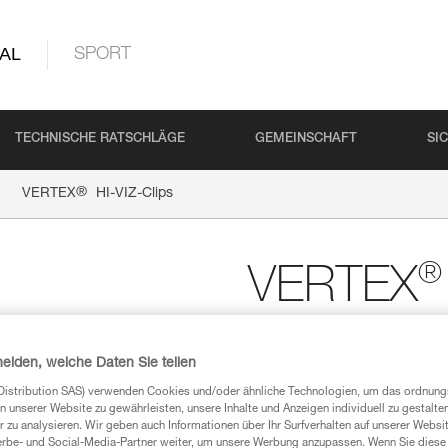
AL
SPORT
TECHNISCHE RATSCHLÄGE
GEMEINSCHAFT
SI
®
VERTEX
HI-VIZ-Clips
®
VERTEX
Phosphoreszierende Er
VERTEX VENT HI-VIZ (5
heiden, welche Daten Sie teilen
Phosphoreszierende Ersatzclip
Distribution SAS) verwenden Cookies und/oder ähnliche Technologien, um das ordnu
VERTEX VENT HI-VIZ (seit 2019 
n unserer Website zu gewährleisten, unsere Inhalte und Anzeigen individuell zu gestalte
eine Stirnlampe mit ihrem Kop
 zu analysieren. Wir geben auch Informationen über Ihr Surfverhalten auf unserer Websi
erbe- und Social-Media-Partner weiter, um unsere Werbung anzupassen. Wenn Sie diese 