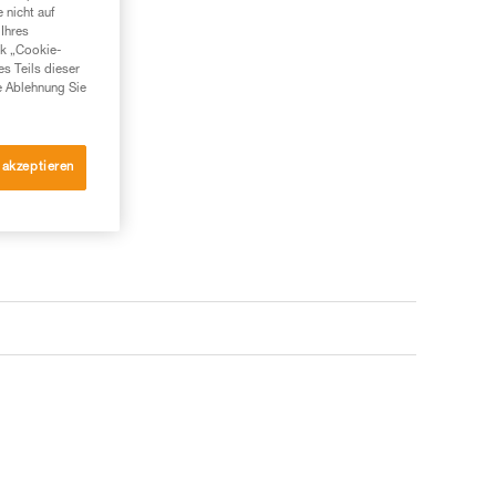
 nicht auf
Ihres
enservice
nk „Cookie-
es Teils dieser
e Ablehnung Sie
 akzeptieren