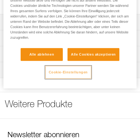
unserer Website aktiv und verfolgen Sie nicht auf andere Websites. Die
PIXA-Reihe (die vor 2025 im Handel erhältlich waren).
Cookies und/oder ähnliche Technologien unserer Partner werden Sie während
Ihres gesamten Surfens verfolgen. Sie können Ihre Einwilligung jederzeit
widerrufen, indem Sie auf den Link „Cookie-Einstellungen“ klicken, der sich am
unteren Rand der Website befindet. Die Ablehnung aller oder eines Teils dieser
Leistungsverzeichnis
Cookies kann Ihre Benutzererfahrung beeinträchtigen, aber unter keinen
Umständen wird eine solche Ablehnung Sie daran hindern, auf unsere Website
Ersatzkopfband kompatibel mit folgenden Stirnlampen:
zuzugreifen.
Technische Spezifikationen
- PIXA 1 (E78AHB 2, E78AHB 2UL).
- PIXA 2 (E78BHB 2, E78BHB 2UL).
Zugrundeliegende Spezifikationen
Technische Informationen
- PIXA 3 (E78CHB 2, E78CHB 2UL).
Alle ablehnen
Alle Cookies akzeptieren
- PIXA 3R (E78CHR 2, E78CHR 2UK).
Referenz : E78900 2
Häufige Fragen
- PIXA Z1 (E78DHB 2).
Wartung
Garantie : 3 Jahre
Häufige Fragen
Cookie-Einstellungen
Verpackung : 1
See all technical content
Weitere Produkte
Newsletter abonnieren