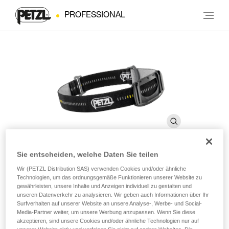
PROFESSIONAL
Sie entscheiden, welche Daten Sie teilen
Wir (PETZL Distribution SAS) verwenden Cookies und/oder ähnliche
®
PIXA
-Kopfband
Technologien, um das ordnungsgemäße Funktionieren unserer Website zu
gewährleisten, unsere Inhalte und Anzeigen individuell zu gestalten und
unseren Datenverkehr zu analysieren. Wir geben auch Informationen über Ihr
Ersatzkopfband für PIXA-Stirnlampen
Surfverhalten auf unserer Website an unsere Analyse-, Werbe- und Social-
Media-Partner weiter, um unsere Werbung anzupassen. Wenn Sie diese
akzeptieren, sind unsere Cookies und/oder ähnliche Technologien nur auf
Ersatzkopfband mit Trägerplatte für die Stirnlampen der