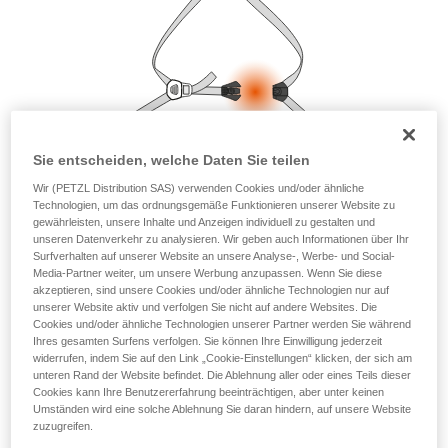
Die Beherrschung dieser Techniken setzt eine
entsprechende Ausbildung und ein spezielles
Training voraus. Prüfen Sie zusammen mit
einem Profi, ob Sie in der Lage sind, den
Vorgang alleine sicher zu wiederholen, bevor
Sie ihn eigenständig durchführen.
Wir geben Beispiele für die mit Ihrer Aktivität
verbundenen Techniken. Möglicherweise gibt es
Sie entscheiden, welche Daten Sie teilen
noch andere Techniken, die hier nicht
beschrieben werden.
Wir (PETZL Distribution SAS) verwenden Cookies und/oder ähnliche
Technologien, um das ordnungsgemäße Funktionieren unserer Website zu
gewährleisten, unsere Inhalte und Anzeigen individuell zu gestalten und
unseren Datenverkehr zu analysieren. Wir geben auch Informationen über Ihr
Surfverhalten auf unserer Website an unsere Analyse-, Werbe- und Social-
Media-Partner weiter, um unsere Werbung anzupassen. Wenn Sie diese
akzeptieren, sind unsere Cookies und/oder ähnliche Technologien nur auf
unserer Website aktiv und verfolgen Sie nicht auf andere Websites. Die
Cookies und/oder ähnliche Technologien unserer Partner werden Sie während
Ihres gesamten Surfens verfolgen. Sie können Ihre Einwilligung jederzeit
widerrufen, indem Sie auf den Link „Cookie-Einstellungen“ klicken, der sich am
unteren Rand der Website befindet. Die Ablehnung aller oder eines Teils dieser
Cookies kann Ihre Benutzererfahrung beeinträchtigen, aber unter keinen
Umständen wird eine solche Ablehnung Sie daran hindern, auf unsere Website
zuzugreifen.