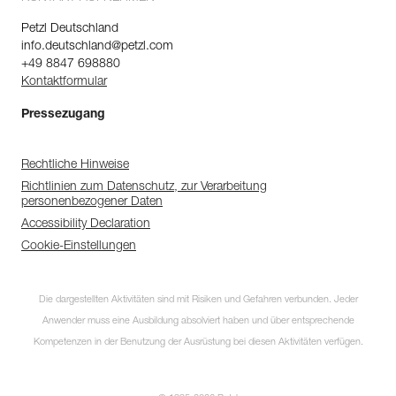
Petzl Deutschland
info.deutschland@petzl.com
+49 8847 698880
Kontaktformular
Pressezugang
Rechtliche Hinweise
Richtlinien zum Datenschutz, zur Verarbeitung
personenbezogener Daten
Accessibility Declaration
Cookie-Einstellungen
Die dargestellten Aktivitäten sind mit Risiken und Gefahren verbunden. Jeder
Anwender muss eine Ausbildung absolviert haben und über entsprechende
Kompetenzen in der Benutzung der Ausrüstung bei diesen Aktivitäten verfügen.