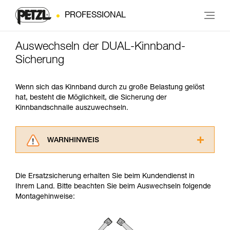
PROFESSIONAL
Auswechseln der DUAL-Kinnband-
Sicherung
Wenn sich das Kinnband durch zu große Belastung gelöst
hat, besteht die Möglichkeit, die Sicherung der
Kinnbandschnalle auszuwechseln.
WARNHINWEIS
Lesen Sie die Gebrauchsanweisungen der
Produkte, um die es in diesem Tech Tipp geht,
Die Ersatzsicherung erhalten Sie beim Kundendienst in
aufmerksam durch, bevor Sie diesen zu Rate
Ihrem Land. Bitte beachten Sie beim Auswechseln folgende
ziehen. Um diese Zusatzinformationen
Montagehinweise:
verstehen zu können, müssen Sie zuerst die in
der Gebrauchsanweisung enthaltenen
Informationen richtig verstanden haben.