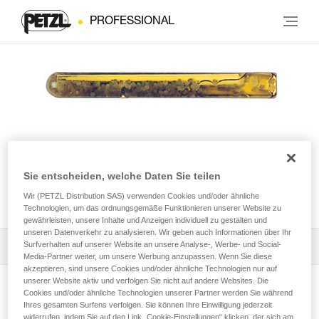
PROFESSIONAL
Sie entscheiden, welche Daten Sie teilen
AMPOULE COLLINOX
Wir (PETZL Distribution SAS) verwenden Cookies und/oder ähnliche
Technologien, um das ordnungsgemäße Funktionieren unserer Website zu
gewährleisten, unsere Inhalte und Anzeigen individuell zu gestalten und
unseren Datenverkehr zu analysieren. Wir geben auch Informationen über Ihr
Surfverhalten auf unserer Website an unsere Analyse-, Werbe- und Social-
Die Gebrauchsanleitung herunterladen
Media-Partner weiter, um unsere Werbung anzupassen. Wenn Sie diese
akzeptieren, sind unsere Cookies und/oder ähnliche Technologien nur auf
Technical Notice
unserer Website aktiv und verfolgen Sie nicht auf andere Websites. Die
Cookies und/oder ähnliche Technologien unserer Partner werden Sie während
Produktseite ansehen
Ihres gesamten Surfens verfolgen. Sie können Ihre Einwilligung jederzeit
widerrufen, indem Sie auf den Link „Cookie-Einstellungen“ klicken, der sich am