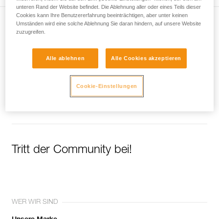
unteren Rand der Website befindet. Die Ablehnung aller oder eines Teils dieser
Cookies kann Ihre Benutzererfahrung beeinträchtigen, aber unter keinen
Umständen wird eine solche Ablehnung Sie daran hindern, auf unsere Website
Newsletter abonnieren
zuzugreifen.
und auf dem Laufenden bleiben
Alle ablehnen
Alle Cookies akzeptieren
Email *
Cookie-Einstellungen
Tritt der Community bei!
WER WIR SIND