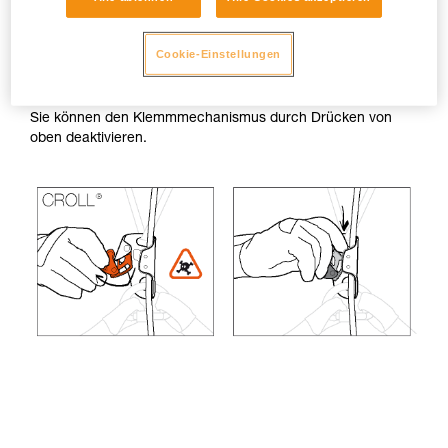
Seilklemmen
Cookie-Einstellungen
Es ist wichtig, dass Sie die Sicherheitssperre Ihrer
Seilklemmen nicht vollständig öffnen.
Sie können den Klemmmechanismus durch Drücken von
oben deaktivieren.