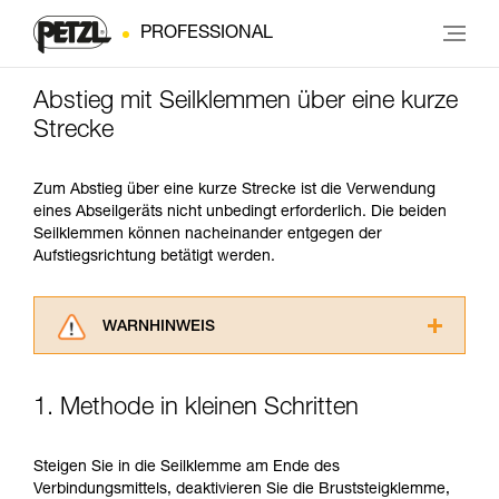
PROFESSIONAL
Abstieg mit Seilklemmen über eine kurze
Strecke
Zum Abstieg über eine kurze Strecke ist die Verwendung
eines Abseilgeräts nicht unbedingt erforderlich. Die beiden
Seilklemmen können nacheinander entgegen der
Aufstiegsrichtung betätigt werden.
WARNHINWEIS
Lesen Sie die Gebrauchsanweisungen der
Produkte, um die es in diesem Tech Tipp geht,
1. Methode in kleinen Schritten
aufmerksam durch, bevor Sie diesen zu Rate
ziehen. Um diese Zusatzinformationen
verstehen zu können, müssen Sie zuerst die in
Steigen Sie in die Seilklemme am Ende des
der Gebrauchsanweisung enthaltenen
Verbindungsmittels, deaktivieren Sie die Bruststeigklemme,