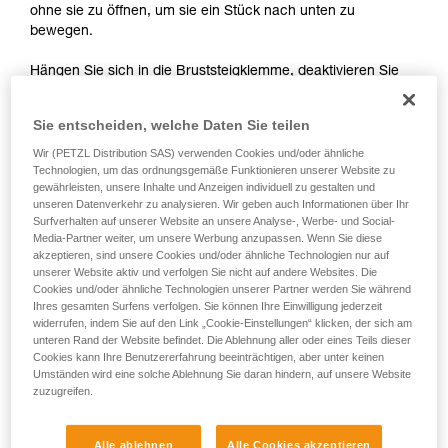
Informationen richtig verstanden haben.
ohne sie zu öffnen, um sie ein Stück nach unten zu
Die Beherrschung dieser Techniken setzt eine
bewegen.
entsprechende Ausbildung und ein spezielles
Training voraus. Prüfen Sie zusammen mit
Hängen Sie sich in die Bruststeigklemme, deaktivieren Sie
einem Profi, ob Sie in der Lage sind, den
die Seilklemme am Ende des Verbindungsmittels, ohne sie
Vorgang alleine sicher zu wiederholen, bevor
zu öffnen, um sie auf die gleiche Höhe wie die
Sie ihn eigenständig durchführen.
Sie entscheiden, welche Daten Sie teilen
Bruststeigklemme zu bewegen.
Wir geben Beispiele für die mit Ihrer Aktivität
Wir (PETZL Distribution SAS) verwenden Cookies und/oder ähnliche
verbundenen Techniken. Möglicherweise gibt es
Technologien, um das ordnungsgemäße Funktionieren unserer Website zu
noch andere Techniken, die hier nicht
gewährleisten, unsere Inhalte und Anzeigen individuell zu gestalten und
beschrieben werden.
unseren Datenverkehr zu analysieren. Wir geben auch Informationen über Ihr
Surfverhalten auf unserer Website an unsere Analyse-, Werbe- und Social-
Media-Partner weiter, um unsere Werbung anzupassen. Wenn Sie diese
akzeptieren, sind unsere Cookies und/oder ähnliche Technologien nur auf
unserer Website aktiv und verfolgen Sie nicht auf andere Websites. Die
Cookies und/oder ähnliche Technologien unserer Partner werden Sie während
Ihres gesamten Surfens verfolgen. Sie können Ihre Einwilligung jederzeit
widerrufen, indem Sie auf den Link „Cookie-Einstellungen“ klicken, der sich am
unteren Rand der Website befindet. Die Ablehnung aller oder eines Teils dieser
Cookies kann Ihre Benutzererfahrung beeinträchtigen, aber unter keinen
Umständen wird eine solche Ablehnung Sie daran hindern, auf unsere Website
zuzugreifen.
2. Handgriffe zum Deaktivieren der
Alle ablehnen
Alle Cookies akzeptieren