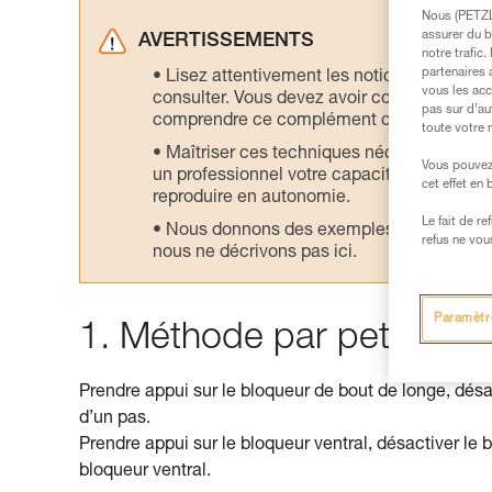
Nous (PETZL 
assurer du b
AVERTISSEMENTS
notre trafic
partenaires 
Lisez attentivement les notices technique
vous les acc
consulter. Vous devez avoir compris les in
pas sur d’au
comprendre ce complément d’informations
toute votre 
Maîtriser ces techniques nécessite une f
Vous pouvez 
un professionnel votre capacité à refaire la
cet effet en
reproduire en autonomie.
Le fait de r
Nous donnons des exemples de techniques l
refus ne vou
nous ne décrivons pas ici.
Paramètr
1. Méthode par petits pa
Prendre appui sur le bloqueur de bout de longe, désact
d’un pas.
Prendre appui sur le bloqueur ventral, désactiver le 
bloqueur ventral.