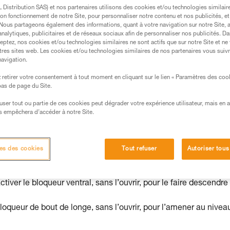
Distribution SAS) et nos partenaires utilisons des cookies et/ou technologies similai
on fonctionnement de notre Site, pour personnaliser notre contenu et nos publicités, et
. Nous partageons également des informations, quant à votre navigation sur notre Site, 
analytiques, publicitaires et de réseaux sociaux afin de personnaliser nos publicités. Da
s des produits utilisés dans ce conseil avant de le
eptez, nos cookies et/ou technologies similaires ne sont actifs que sur notre Site et ne
formations de la notice technique pour pouvoir
tres sites web. Les cookies et/ou technologies similaires de nos partenaires vous suiv
.
navigation.
ormation et un entraînement spécifique. Validez avec
retirer votre consentement à tout moment en cliquant sur le lien « Paramètres des coo
 manipulation, seul, en toute sécurité, avant de la
 bas de page du Site.
efuser tout ou partie de ces cookies peut dégrader votre expérience utilisateur, mais en 
iées à votre activité. Il peut en exister d’autres que
s empêchera d’accéder à notre Site.
es des cookies
Tout refuser
Autoriser tous
s
iver le bloqueur ventral, sans l’ouvrir, pour le faire descendre
bloqueur de bout de longe, sans l’ouvrir, pour l’amener au nivea