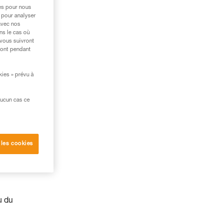
res pour nous
 pour analyser
avec nos
ns le cas où
 vous suivront
ront pendant
kies » prévu à
aucun cas ce
 les cookies
u du