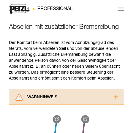
PROFESSIONAL
Abseilen mit zusätzlicher Bremsreibung
Der Komfort beim Abseilen ist vom Abnutzungsgrad des
Geräts, vom verwendeten Seil und von der abzuseilenden
Last abhängig. Zusätzliche Bremsreibung bewahrt die
anwendende Person davor, von der Geschwindigkeit der
Abseilfahrt (z. B. an dünnen oder neuen Seilen) überrascht
zu werden. Das ermöglicht eine bessere Steuerung der
Abseilfahrt und erhöht somit den Komfort beim Abseilen.
WARNHINWEIS
Lesen Sie die Gebrauchsanweisungen der
Produkte, um die es in diesem Tech Tipp geht,
aufmerksam durch, bevor Sie diesen zu Rate
ziehen. Um diese Zusatzinformationen
verstehen zu können, müssen Sie zuerst die in