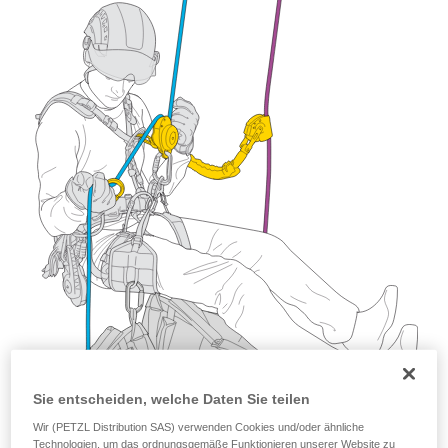
der Gebrauchsanweisung enthaltenen
Informationen richtig verstanden haben.
Die Beherrschung dieser Techniken setzt eine
entsprechende Ausbildung und ein spezielles
Training voraus. Prüfen Sie zusammen mit
einem Profi, ob Sie in der Lage sind, den
Vorgang alleine sicher zu wiederholen, bevor
Sie ihn eigenständig durchführen.
Wir geben Beispiele für die mit Ihrer Aktivität
verbundenen Techniken. Möglicherweise gibt es
noch andere Techniken, die hier nicht
beschrieben werden.
Sie entscheiden, welche Daten Sie teilen
Wir (PETZL Distribution SAS) verwenden Cookies und/oder ähnliche
Technologien, um das ordnungsgemäße Funktionieren unserer Website zu