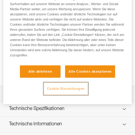
bekannte SPIRIT-Karabiner ist ideal zum Felsklettern und für
Surfverhalten auf unserer Website an unsere Analyse-, Werbe- und Social-
Mehrseillängenrouten geeignet. Der gebogene Schnapper
Media-Partner weiter, um unsere Werbung anzupassen. Wenn Sie diese
optimiert das Ein- und Aushängen am Seil. Das Keylock-
akzeptieren, sind unsere Cookies und/oder ähnliche Technologien nur auf
System verhindert, dass sich der Karabiner beim Ein- und
unserer Website aktiv und verfolgen Sie nicht auf andere Websites. Die
Cookies und/oder ähnliche Technologien unserer Partner werden Sie während
Aushängen verhakt. Die Standardgröße beeinträchtigt nicht
Ihres gesamten Surfens verfolgen. Sie können Ihre Einwilligung jederzeit
seine Leichtigkeit. Im Gegenteil: Sein ausgezeichnetes
widerrufen, indem Sie auf den Link „Cookie-Einstellungen“ klicken, der sich am
Verhältnis zwischen Gewichtsersparnis und
unteren Rand der Website befindet. Die Ablehnung aller oder eines Teils dieser
Leistungsfähigkeit ermöglicht den Einsatz in vielfältigem
Cookies kann Ihre Benutzererfahrung beeinträchtigen, aber unter keinen
Gelände. Das Set enthält sechs SPIRIT-Karabiner mit
Umständen wird eine solche Ablehnung Sie daran hindern, auf unsere Website
zuzugreifen.
gebogenem Schnapper in unterschiedlichen Farben (Grau,
Violett, Grün, Rot, Gelb und Blau), die mit den
unterschiedlichen Friend-Größen abgestimmt werden
Alle ablehnen
Alle Cookies akzeptieren
können.
Cookie-Einstellungen
Leistungsverzeichnis
Einfaches Ein- und Aushängen:
Technische Spezifikationen
- Das Keylock-System verhindert, dass sich der Karabiner
an der Materialschlaufe, am Fixpunkt oder am Seil
Einzelgewicht: 37 g
Technische Informationen
verhakt.
Bruchlast längs: 23 kN
- Die Haftbereiche des geraden Schnappers erleichtern
Gebrauchsanleitung