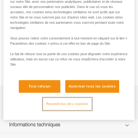
sur notre Site, avec nos partenaires analytiques, publicitaires et de réseaux
Reconnu pour sa légèreté et sa polyvalence, le mousqueton
sociaux afin de personnaliser nos publicités. Dans le cas où vous les
SPIRIT est la référence pour l'escalade en falaise et en
acceptez, nos cookies et/ou technologies similaires ne sont actifs que sur
notre Site et ne vous suivront pas sur d’autres sites web. Les cookies et/ou
grande voie. Le design du doigt courbe optimise le clippage
technologies similaires de nos partenaires vous suivront pendant toute votre
et le déclippage de la corde. Son système Keylock évite
navigation.
l’accrochage involontaire du mousqueton durant les phases
de mousquetonnage et de démousquetonnage. Sa taille
Vous pouvez retirer votre consentement à tout moment en cliquant sur le lien «
standard n'entrave pas sa légèreté, au contraire, son
Paramètres des cookies » prévu à cet effet en bas de page du Site.
excellent rapport poids/performance lui permet de
Le fait de refuser tout ou partie de ces cookies peut dégrader votre expérience
s'aventurer sur plusieurs terrains. Le pack contient six
utilisateur, mais en aucun cas ce refus ne vous empêchera d’accéder à notre
mousquetons SPIRIT doigt courbe de couleurs différentes
Site.
(gris, violet, vert, rouge, jaune et bleu), afin de les assortir
avec les différentes tailles de coinceurs à came.
Tout refuser
Autoriser tous les cookies
Descriptif
Paramètres des cookies
Facilité de mousquetonnage et démousquetonnage :
Spécifications techniques
- système Keylock conçu pour éviter les accrochages
intempestifs sur le porte-matériel, l'ancrage ou la corde,
Poids unitaire: 37 g
Informations techniques
- mousquetonnage/démousquetonnage facilités, grâce au
Résistance grand axe: 23 kN
design du doigt droit procurant un excellent grip,
Notice
- doigt courbe permettant de clipper la corde