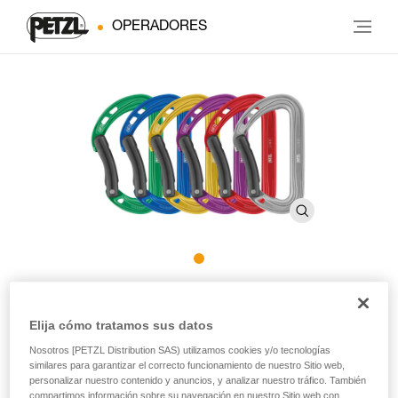
OPERADORES
Pack de 6 mosquetones
Elija cómo tratamos sus datos
SPIRIT
Nosotros [PETZL Distribution SAS) utilizamos cookies y/o tecnologías
similares para garantizar el correcto funcionamiento de nuestro Sitio web,
Pack de 6 mosquetones SPIRIT curvo
personalizar nuestro contenido y anuncios, y analizar nuestro tráfico. También
compartimos información sobre su navegación en nuestro Sitio web con