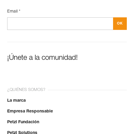
datamatrix. Toda la información relativa al producto se
cargará automáticamente.
Email *
Importe y exporte de forma sencilla los datos de sus EPI.
Consulte el historial de un producto desde su fecha de
fabricación.
Más información
¡Únete a la comunidad!
¿QUIÉNES SOMOS?
La marca
Empresa Responsable
Petzl Fundación
Petzl Solutions