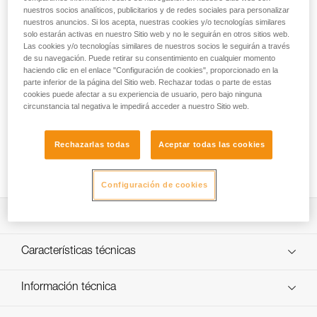
nuestros socios analíticos, publicitarios y de redes sociales para personalizar
Reconocido por su ligereza y su polivalencia, el mosquetón
nuestros anuncios. Si los acepta, nuestras cookies y/o tecnologías similares
SPIRIT es una referencia para escalada en pared y el
solo estarán activas en nuestro Sitio web y no le seguirán en otros sitios web.
trabajo en vías. El diseño del gatillo curvo optimiza el
Las cookies y/o tecnologías similares de nuestros socios le seguirán a través
mosquetoneo y el desmosquetoneo de la cuerda. El sistema
de su navegación. Puede retirar su consentimiento en cualquier momento
Keylock evita que el mosquetón se enganche
haciendo clic en el enlace "Configuración de cookies", proporcionado en la
parte inferior de la página del Sitio web. Rechazar todas o parte de estas
involuntariamente durante las fases de mosquetoneo y
cookies puede afectar a su experiencia de usuario, pero bajo ninguna
desmosquetoneo. Su medida estándar no resta ligereza, al
circunstancia tal negativa le impedirá acceder a nuestro Sitio web.
contrario, su excelente relación peso/prestaciones le
permite aventurarse en muchos terrenos. El pack contiene
seis mosquetones SPIRIT gatillo curvo de colores diferentes
Rechazarlas todas
Aceptar todas las cookies
(gris, violeta, verde, rojo, amarillo y azul), para combinarlos
con las diferentes medidas de empotradores de leva.
Configuración de cookies
Descripción
Facilidad de mosquetoneo y desmosquetoneo:
Características técnicas
- Sistema Keylock diseñado para evitar los enganches
accidentales en el anillo portamaterial, el anclaje o la
Peso unitario: 37 g
Información técnica
cuerda.
Resistencia eje mayor: 23 kN
- Mosquetoneo/desmosquetoneo más fáciles, gracias al
Ficha técnica
diseño del gatillo recto que proporciona un excelente