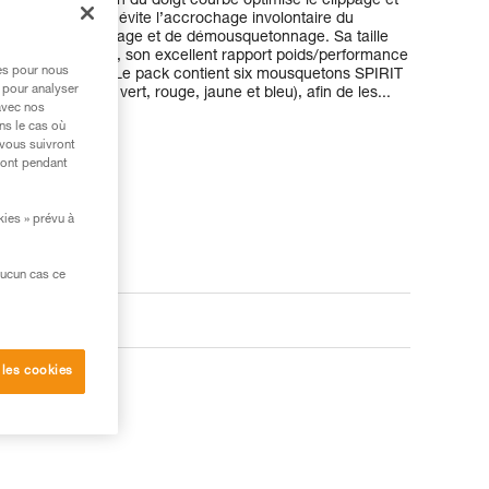
nde voie. Le design du doigt courbe optimise le clippage et
 système Keylock évite l’accrochage involontaire du
 de mousquetonnage et de démousquetonnage. Sa taille
eté, au contraire, son excellent rapport poids/performance
res pour nous
lusieurs terrains. Le pack contient six mousquetons SPIRIT
 pour analyser
es (gris, violet, vert, rouge, jaune et bleu), afin de les...
avec nos
ns le cas où
 vous suivront
ront pendant
kies » prévu à
aucun cas ce
 les cookies