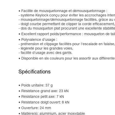
Facilité de mousquetonnage et démousquetonnage :
- système Keylock conçu pour éviter les accrochages intemp
- mousquetonnage/démousquetonnage facilités, grâce au des
- doigt courbe permettant de clipper la corde efficacement,
- dos du mousqueton plat procurant une excellente stabilit
Excellent rapport poids/performance : mousqueton de tail
Polyvalence d'usage :
- préhension et clippage facilités pour l'escalade en falaise
- légèreté pour les grandes voies,
- facilité d'usage avec des gants.
Disponible en six couleurs pour les assortir aux différentes
Spécifications
Poids unitaire: 37 g
Résistance grand axe: 23 kN
Résistance petit axe: 7 kN
Résistance doigt ouvert: 8 kN
Ouverture: 24 mm
Matière(s): aluminium, acier inoxydable