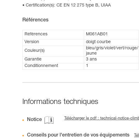
Certification(s): CE EN 12 275 type B, UIAA
Références
Références
M061AB01
Version
doigt courbe
bleu/gris/violet/vert/rouge/
Couleur(s)
jaune
Garantie
3 ans
Conditionnement
1
Informations techniques
Télécharger le pdf : technical-notice-cli
Notice
Conseils pour l'entretien de vos équipements
Té