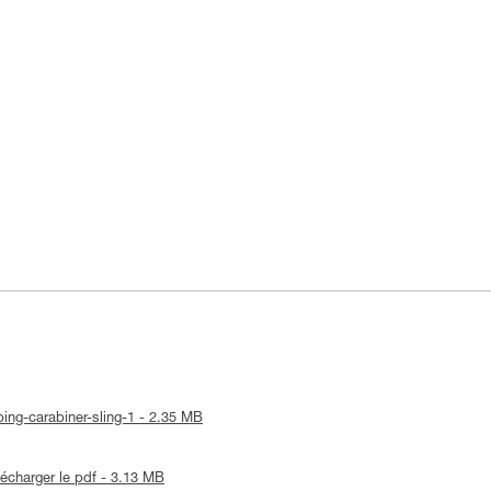
mbing-carabiner-sling-1 - 2.35 MB
lécharger le pdf - 3.13 MB