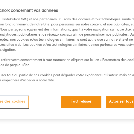
l'escalade en falaise et en gra
le déclippage de la corde. Son
mousqueton durant les phases
 choix concernant vos données
standard n'entrave pas sa légèr
Distribution SAS) et nos partenaires utilisons des cookies et/ou technologies similai
lui permet de s'aventurer sur p
on fonctionnement de notre Site, pour personnaliser notre contenu et nos publicités, et
doigt courbe de couleurs différent
. Nous partageons également des informations, quant à votre navigation sur notre Site, 
Lire la suite
analytiques, publicitaires et de réseaux sociaux afin de personnaliser nos publicités. Da
eptez, nos cookies et/ou technologies similaires ne sont actifs que sur notre Site et ne
tres sites web. Les cookies et/ou technologies similaires de nos partenaires vous suiv
Trouvez un revendeur
navigation.
retirer votre consentement à tout moment en cliquant sur le lien « Paramètres des coo
 bas de page du Site.
efuser tout ou partie de ces cookies peut dégrader votre expérience utilisateur, mais en 
s empêchera d’accéder à notre Site.
Autres produits
Inspection
es des cookies
Tout refuser
Autoriser tous