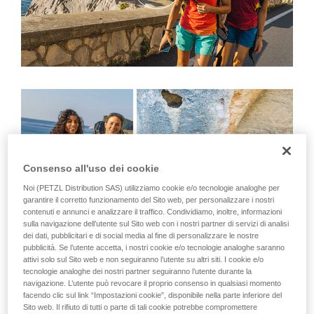
Consenso all'uso dei cookie
Noi (PETZL Distribution SAS) utilizziamo cookie e/o tecnologie analoghe per
garantire il corretto funzionamento del Sito web, per personalizzare i nostri
contenuti e annunci e analizzare il traffico. Condividiamo, inoltre, informazioni
sulla navigazione dell’utente sul Sito web con i nostri partner di servizi di analisi
dei dati, pubblicitari e di social media al fine di personalizzare le nostre
pubblicità. Se l’utente accetta, i nostri cookie e/o tecnologie analoghe saranno
attivi solo sul Sito web e non seguiranno l’utente su altri siti. I cookie e/o
tecnologie analoghe dei nostri partner seguiranno l’utente durante la
navigazione. L’utente può revocare il proprio consenso in qualsiasi momento
A sinistra, Wafaa Amer e Federica Mingolla
facendo clic sul link “Impostazioni cookie”, disponibile nella parte inferiore del
al ritorno da Capo Noli.
Sito web. Il rifiuto di tutti o parte di tali cookie potrebbe compromettere