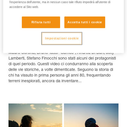
A destra, Federica Mingolla sulla mitica via
l’esperienza dell’utente, ma in nessun caso tale rifiuto impedirà all’utente di
accedere al Sito web.
"Viaggio nel futuro", 7c+, a Monte Sordo.
Una storia di rocce e di uomini
Rifiuta tutti
Accetta tutti i cookie
È un viaggio tra miti e leggende. Arco, Monte Totoga, Valle di
San Nicolò, Erto, Lumignano, Cornalba, Finale Ligure,
Impostazioni cookie
Sperlonga sono stati gli epicentri della scalata libera in Italia.
E Roberto Bassi, Manolo, Hainz Mariacher, Luisa Iovane,
Mauro Corona, Bruno Tassi "Camòs", Andrea Di Bari, Jolly
Lamberti, Stefano Finocchi sono stati alcuni dei protagonisti
di quel periodo. Questi video ci condurranno alla scoperta
delle vie storiche, a volte dimenticate. Seguono la storia di
chi ha vissuto in prima persona gli anni 80, frequentando
terreni inesplorati, ancora da inventare...