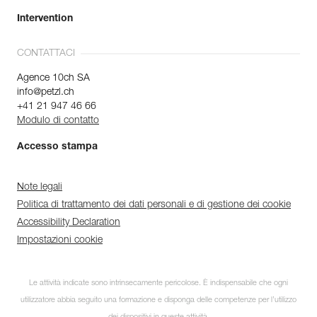
Intervention
CONTATTACI
Agence 10ch SA
info@petzl.ch
+41 21 947 46 66
Modulo di contatto
Accesso stampa
Note legali
Politica di trattamento dei dati personali e di gestione dei cookie
Accessibility Declaration
Impostazioni cookie
Le attività indicate sono intrinsecamente pericolose. È indispensabile che ogni
utilizzatore abbia seguito una formazione e disponga delle competenze per l’utilizzo