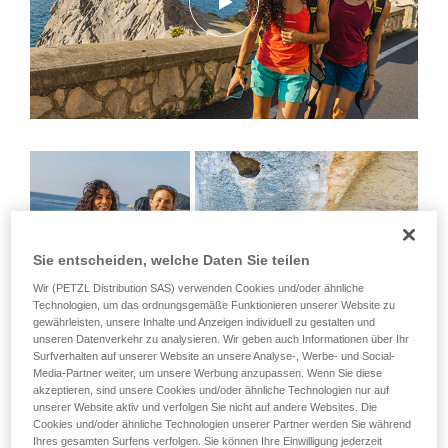
Sie entscheiden, welche Daten Sie teilen
Wir (PETZL Distribution SAS) verwenden Cookies und/oder ähnliche
Technologien, um das ordnungsgemäße Funktionieren unserer Website zu
gewährleisten, unsere Inhalte und Anzeigen individuell zu gestalten und
unseren Datenverkehr zu analysieren. Wir geben auch Informationen über Ihr
Surfverhalten auf unserer Website an unsere Analyse-, Werbe- und Social-
Media-Partner weiter, um unsere Werbung anzupassen. Wenn Sie diese
akzeptieren, sind unsere Cookies und/oder ähnliche Technologien nur auf
unserer Website aktiv und verfolgen Sie nicht auf andere Websites. Die
Cookies und/oder ähnliche Technologien unserer Partner werden Sie während
Links Wafaa Amer und Federica Mingolla
Ihres gesamten Surfens verfolgen. Sie können Ihre Einwilligung jederzeit