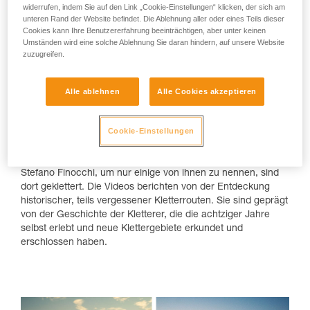
bei der Rückkehr vom Capo Noli. Rechts
widerrufen, indem Sie auf den Link „Cookie-Einstellungen“ klicken, der sich am
unteren Rand der Website befindet. Die Ablehnung aller oder eines Teils dieser
Federica Mingolla in der legendären Route
Cookies kann Ihre Benutzererfahrung beeinträchtigen, aber unter keinen
“Viaggio nel futuro”(7c+) am Monte Sordo.
Umständen wird eine solche Ablehnung Sie daran hindern, auf unsere Website
zuzugreifen.
Eine Geschichte über Felsen und Menschen
Es ist eine Reise durch Mythen und Legenden. Arco di
Alle ablehnen
Alle Cookies akzeptieren
Trento, Monte Totoga, Val San Nicolò, Erto, Lumignano,
Cornalba, Finale Ligure und Sperlonga waren die ersten
Cookie-Einstellungen
Hotspots des Freikletterns in Italien. Und Roberto Bassi,
Manolo, Heinz Mariacher, Luisa Iovane, Mauro Corona,
Bruno Tassi "Camòs", Andrea Di Bari, Jolly Lamberti und
Stefano Finocchi, um nur einige von ihnen zu nennen, sind
dort geklettert. Die Videos berichten von der Entdeckung
historischer, teils vergessener Kletterrouten. Sie sind geprägt
von der Geschichte der Kletterer, die die achtziger Jahre
selbst erlebt und neue Klettergebiete erkundet und
erschlossen haben.