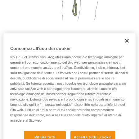
2. Una sola persona per segmento di cavo
Consenso all'uso dei cookie
Noi (PETZL Distribution SAS) utilizziamo cookie e/o tecnologie analoghe per
garantire il corretto funzionamento del Sito web, per personalizzare i nostri
contenuti e annunci e analizzare il traffico. Condividiamo, inoltre, informazioni
sulla navigazione dell’utente sul Sito web con i nostri partner di servizi di analisi
dei dati, pubblicitari e di social media al fine di personalizzare le nostre
pubblicità. Se l’utente accetta, i nostri cookie e/o tecnologie analoghe saranno
attivi solo sul Sito web e non seguiranno l’utente su altri siti. I cookie e/o
tecnologie analoghe dei nostri partner seguiranno l’utente durante la
navigazione. L’utente può revocare il proprio consenso in qualsiasi momento
facendo clic sul link “Impostazioni cookie”, disponibile nella parte inferiore del
Sito web. Il rifiuto di tutti o parte di tali cookie potrebbe compromettere
l’esperienza dell’utente, ma in nessun caso tale rifiuto impedirà all’utente di
accedere al Sito web.
Rifiuta tutti
Accetta tutti i cookie