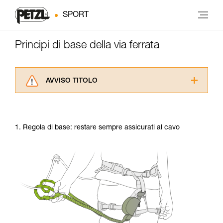
SPORT
Principi di base della via ferrata
AVVISO TITOLO
Leggere attentamente le istruzioni tecniche dei
prodotti utilizzati in questo consiglio prima di
consultarlo. Dovete aver compreso le
1. Regola di base: restare sempre assicurati al cavo
informazioni dell’istruzione tecnica per poter
capire queste ulteriori informazioni.
La padronanza di queste tecniche richiede una
formazione ed un addestramento specifico.
Verificate con un professionista la vostra
capacità di rifare la manovra, da soli, in piena
sicurezza, prima di riprodurla autonomamente.
Forniamo esempi di tecniche relative alla vostra
attività. Ne possono esistere altre che non
vengono qui descritte.