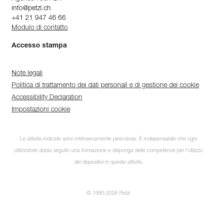
info@petzl.ch
+41 21 947 46 66
Modulo di contatto
Accesso stampa
Note legali
Politica di trattamento dei dati personali e di gestione dei cookie
Accessibility Declaration
Impostazioni cookie
Le attività indicate sono intrinsecamente pericolose. È indispensabile che ogni
utilizzatore abbia seguito una formazione e disponga delle competenze per l’utilizzo
dei dispositivi in queste attività.
© 1995-2026 Petzl