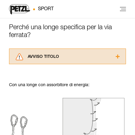
SPORT
Perché una longe specifica per la via
ferrata?
AVVISO TITOLO
Leggere attentamente le istruzioni tecniche dei
prodotti utilizzati in questo consiglio prima di
consultarlo. Dovete aver compreso le
Con una longe con assorbitore di energia:
informazioni dell’istruzione tecnica per poter
capire queste ulteriori informazioni.
La padronanza di queste tecniche richiede una
formazione ed un addestramento specifico.
Verificate con un professionista la vostra
capacità di rifare la manovra, da soli, in piena
sicurezza, prima di riprodurla autonomamente.
Forniamo esempi di tecniche relative alla vostra
attività. Ne possono esistere altre che non