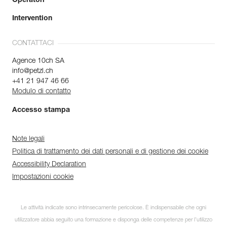
Operatori
Intervention
CONTATTACI
Agence 10ch SA
info@petzl.ch
+41 21 947 46 66
Modulo di contatto
Accesso stampa
Note legali
Politica di trattamento dei dati personali e di gestione dei cookie
Accessibility Declaration
Impostazioni cookie
Le attività indicate sono intrinsecamente pericolose. È indispensabile che ogni
utilizzatore abbia seguito una formazione e disponga delle competenze per l’utilizzo