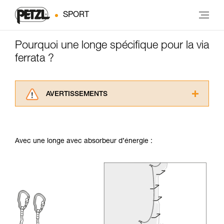
SPORT
Pourquoi une longe spécifique pour la via
ferrata ?
AVERTISSEMENTS
Lisez attentivement les notices techniques des
produits utilisés dans ce conseil avant de le
consulter. Vous devez avoir compris les
Avec une longe avec absorbeur d’énergie :
informations de la notice technique pour
pouvoir comprendre ce complément
d’informations.
Maîtriser ces techniques nécessite une
formation et un entraînement spécifique. Validez
avec un professionnel votre capacité à refaire
la manipulation, seul, en toute sécurité, avant
de la reproduire en autonomie.
Nous donnons des exemples de techniques