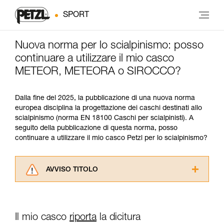
SPORT
Nuova norma per lo scialpinismo: posso
continuare a utilizzare il mio casco
METEOR, METEORA o SIROCCO?
Dalla fine del 2025, la pubblicazione di una nuova norma
europea disciplina la progettazione dei caschi destinati allo
scialpinismo (norma EN 18100 Caschi per scialpinisti). A
seguito della pubblicazione di questa norma, posso
continuare a utilizzare il mio casco Petzl per lo scialpinismo?
AVVISO TITOLO
Leggere attentamente le istruzioni tecniche dei
prodotti utilizzati in questo consiglio prima di
consultarlo. Dovete aver compreso le
Il mio casco
riporta
la dicitura
informazioni dell’istruzione tecnica per poter