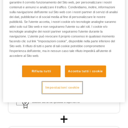
garantire il corretto funzionamento del Sito web, per personalizzare i nostri
europeo che disciplinasse la progettazione di caschi
contenuti e annunci e analizzare il traffico. Condividiamo, inoltre, informazioni
utilizzabili nello scialpinismo.
sulla navigazione dell’utente sul Sito web con i nostri partner di servizi di analisi
dei dati, pubblicitari e di social media al fine di personalizzare le nostre
pubblicità. Se l’utente accetta, i nostri cookie e/o tecnologie analoghe saranno
Per la pratica dello scialpinismo, i caschi METEOR,
attivi solo sul Sito web e non seguiranno l’utente su altri siti. I cookie e/o
METEORA e SIROCCO erano certificati CE scialpinismo
tecnologie analoghe dei nostri partner seguiranno l’utente durante la
secondo un protocollo di test (PCSR-002), appositamente
navigazione. L’utente può revocare il proprio consenso in qualsiasi momento
sviluppato con un organismo di certificazione indipendente.
facendo clic sul link “Impostazioni cookie”, disponibile nella parte inferiore del
Sito web. Il rifiuto di tutti o parte di tali cookie potrebbe compromettere
l’esperienza dell’utente, ma in nessun caso tale rifiuto impedirà all’utente di
accedere al Sito web.
Rifiuta tutti
Accetta tutti i cookie
Impostazioni cookie