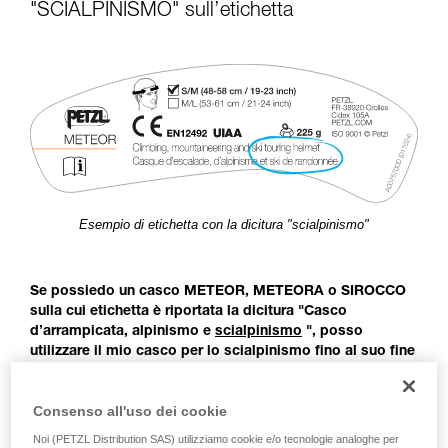
capire queste ulteriori informazioni.
"SCIALPINISMO" sull’etichetta
La padronanza di queste tecniche richiede una
formazione ed un addestramento specifico.
Verificate con un professionista la vostra
capacità di rifare la manovra, da soli, in piena
sicurezza, prima di riprodurla autonomamente.
Forniamo esempi di tecniche relative alla vostra
attività. Ne possono esistere altre che non
vengono qui descritte.
Esempio di etichetta con la dicitura "scialpinismo"
Se possiedo un casco METEOR, METEORA o SIROCCO
sulla cui etichetta è riportata la dicitura "Casco
d’arrampicata, alpinismo e
scialpinismo
", posso
utilizzare il mio casco per lo scialpinismo fino al suo fine
vita (eliminazione o durata massima raggiunta).
Consenso all'uso dei cookie
Prima della pubblicazione della norma europea EN 18100
Noi (PETZL Distribution SAS) utilizziamo cookie e/o tecnologie analoghe per
Caschi per scialpinisti, non esisteva alcun quadro normativo