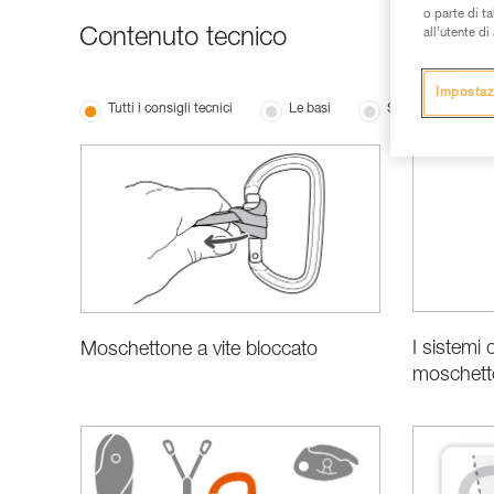
o parte di t
Contenuto tecnico
all’utente d
Impostaz
Tutti i consigli tecnici
Le basi
Scelta del materia
I sistemi 
Moschettone a vite bloccato
moschett