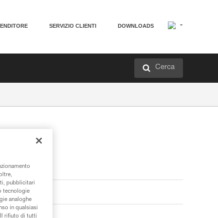
VENDITORE
SERVIZIO CLIENTI
DOWNLOADS
Cerca
unzionamento
oltre,
i, pubblicitari
/o tecnologie
ogie analoghe
nso in qualsiasi
rifiuto di tutti