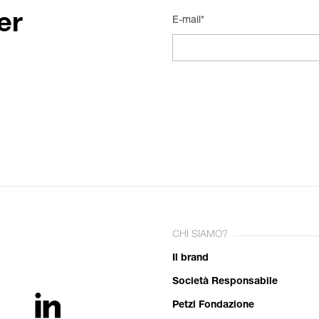
er
E-mail*
CHI SIAMO?
Il brand
Società Responsabile
Petzl Fondazione