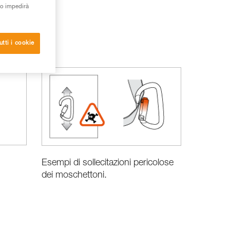
to impedirà
utti i cookie
Esempi di sollecitazioni pericolose
dei moschettoni.