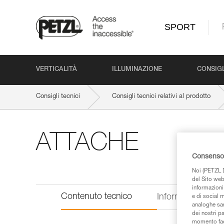
SPORT
VERTICALITÀ
ILLUMINAZIONE
CONSIGL
Consigli tecnici
Consigli tecnici relativi al prodotto
ATTACHE
Consenso 
Noi (PETZL D
del Sito web,
informazioni 
Contenuto tecnico
Informazioni tecn
e di social m
analoghe sar
dei nostri p
momento facen