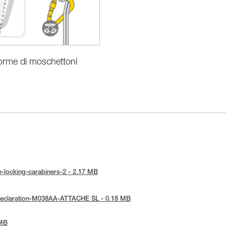
forme di moschettoni
ice-locking-carabiners-2 - 2.17 MB
E-Declaration-M038AA-ATTACHE SL - 0.18 MB
 MB