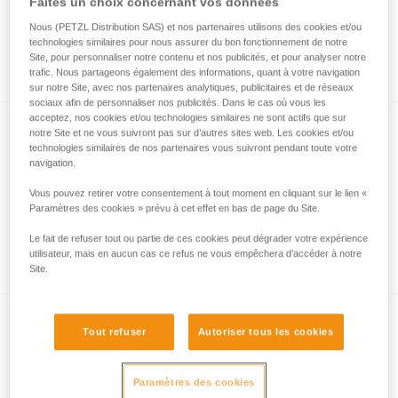
Faites un choix concernant vos données
Nous (PETZL Distribution SAS) et nos partenaires utilisons des cookies et/ou
technologies similaires pour nous assurer du bon fonctionnement de notre
Mousqueton à vis bloqué verrouillé
Site, pour personnaliser notre contenu et nos publicités, et pour analyser notre
trafic. Nous partageons également des informations, quant à votre navigation
sur notre Site, avec nos partenaires analytiques, publicitaires et de réseaux
sociaux afin de personnaliser nos publicités. Dans le cas où vous les
acceptez, nos cookies et/ou technologies similaires ne sont actifs que sur
notre Site et ne vous suivront pas sur d’autres sites web. Les cookies et/ou
technologies similaires de nos partenaires vous suivront pendant toute votre
navigation.
Vous pouvez retirer votre consentement à tout moment en cliquant sur le lien «
Paramètres des cookies » prévu à cet effet en bas de page du Site.
Les systèmes de verrouillage de
Le fait de refuser tout ou partie de ces cookies peut dégrader votre expérience
mousquetons
utilisateur, mais en aucun cas ce refus ne vous empêchera d’accéder à notre
Site.
Tout refuser
Autoriser tous les cookies
Paramètres des cookies