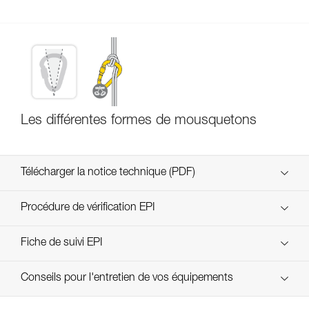
Les différentes formes de mousquetons
Télécharger la notice technique (PDF)
Technical Notice
Procédure de vérification EPI
verif EPI-CONNECTEURS-procedure-FR
Fiche de suivi EPI
verif EPI-suivi-connecteur-FR
Conseils pour l'entretien de vos équipements