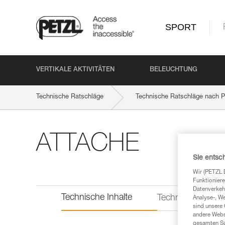
SPORT
VERTIKALE AKTIVITÄTEN
BELEUCHTUNG
Technische Ratschläge
Technische Ratschläge nach P
ATTACHE
Sie entsc
Wir (PETZL 
Funktioniere
Datenverkehr
Technische Inhalte
Technische Infor
Analyse-, W
sind unsere 
andere Webs
gesamten Sur