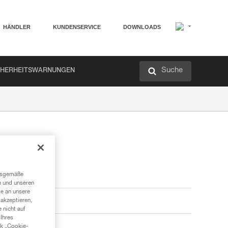
HÄNDLER
KUNDENSERVICE
DOWNLOADS
Suche
CHERHEITSWARNUNGEN
ngsgemäße
n und unseren
te an unsere
akzeptieren,
 nicht auf
Ihres
nk „Cookie-