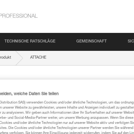
PROFESSIONAL
TECHNISCHE RATSCHLÄGE
GEMEINSCHAFT
SI
rodukt
ATTACHE
heiden, welche Daten Sie teilen
Distribution SAS) verwenden Cookies und/oder ähnliche Technologien, um das ordnu
n unserer Website zu gewährleisten, unsere Inhalte und Anzeigen individuell zu gestalte
 zu analysieren. Wir geben auch Informationen über Ihr Surfverhalten auf unserer Websi
mationen
erbe- und Social-Media-Partner weiter, um unsere Werbung anzupassen. Wenn Sie diese 
Cookies und/oder ähnliche Technologien nur auf unserer Website aktiv und verfolgen Sie
ites. Die Cookies und/oder ähnliche Technologien unserer Partner werden Sie während 
fens verfolgen. Sie können Ihre Einwilligung jederzeit widerrufen, indem Sie auf den Li