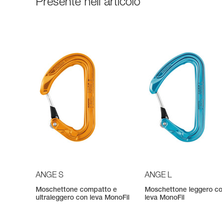
Presente nell'articolo
ANGE S
ANGE L
Moschettone compatto e
Moschettone leggero c
ultraleggero con leva MonoFil
leva MonoFil