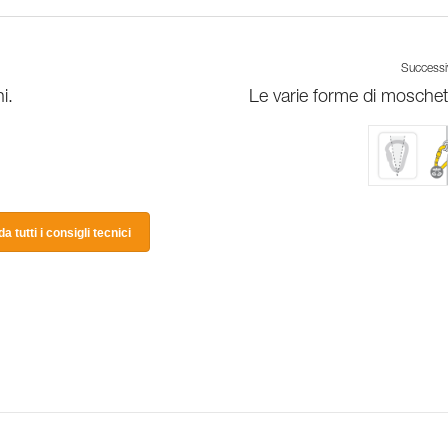
Success
i.
Le varie forme di moschet
a tutti i consigli tecnici