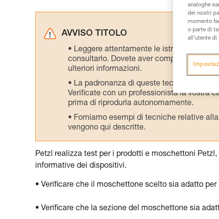
analoghe sar
dei nostri p
momento facen
o parte di t
AVVISO TITOLO
all’utente d
Leggere attentamente le istruzioni tecniche
consultarlo. Dovete aver compreso le inform
Impostaz
ulteriori informazioni.
La padronanza di queste tecniche richie
Verificate con un professionista la vostra ca
prima di riprodurla autonomamente.
Forniamo esempi di tecniche relative alla 
vengono qui descritte.
Petzl realizza test per i prodotti e moschettoni Petzl, 
informative dei dispositivi.
• Verificare che il moschettone scelto sia adatto per l
• Verificare che la sezione del moschettone sia adat