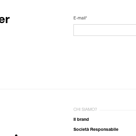
er
E-mail*
CHI SIAMO?
Il brand
Società Responsabile