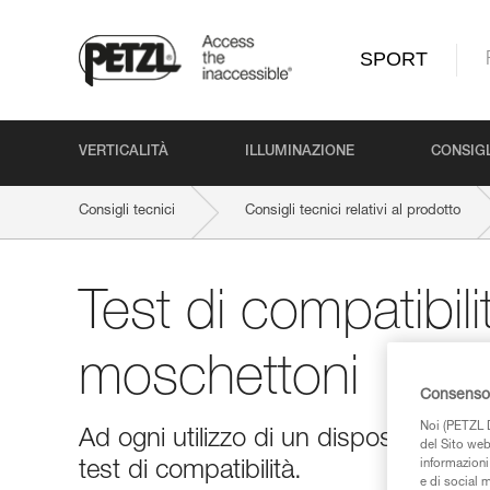
SPORT
VERTICALITÀ
ILLUMINAZIONE
CONSIGL
Consigli tecnici
Consigli tecnici relativi al prodotto
Test di compatibili
moschettoni
Consenso 
Noi (PETZL D
Ad ogni utilizzo di un dispositivo 
del Sito web,
informazioni 
test di compatibilità.
e di social m