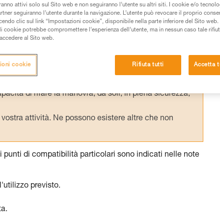
anno attivi solo sul Sito web e non seguiranno l’utente su altri siti. I cookie e/o tecnol
artner seguiranno l’utente durante la navigazione. L’utente può revocare il proprio conse
do clic sul link “Impostazioni cookie”, disponibile nella parte inferiore del Sito web. Il 
ali cookie potrebbe compromettere l’esperienza dell’utente, ma in nessun caso tale rifiu
i accedere al Sito web.
 dei prodotti utilizzati in questo consiglio prima di
azioni dell’istruzione tecnica per poter capire queste
ioni cookie
Rifiuta tutti
Accetta t
de una formazione ed un addestramento specifico.
pacità di rifare la manovra, da soli, in piena sicurezza,
vostra attività. Ne possono esistere altre che non
i punti di compatibilità particolari sono indicati nelle note
'utilizzo previsto.
ta.