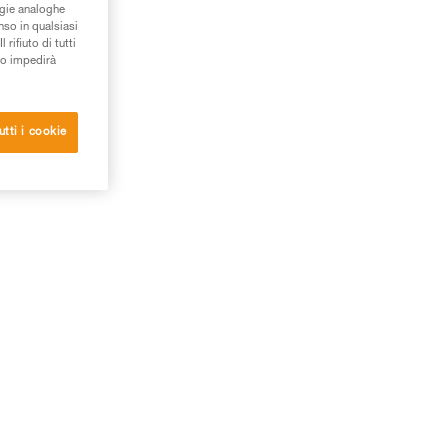
ogie analoghe
nso in qualsiasi
rifiuto di tutti
to impedirà
utti i cookie