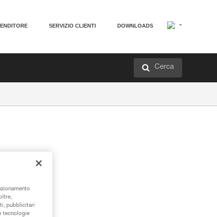
VENDITORE
SERVIZIO CLIENTI
DOWNLOADS
Cerca
unzionamento
oltre,
i, pubblicitari
/o tecnologie