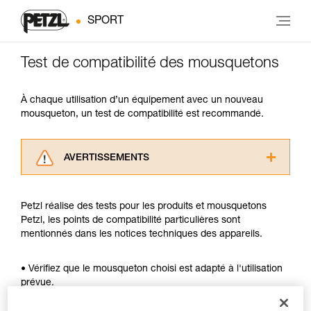
SPORT
Test de compatibilité des mousquetons
À chaque utilisation d’un équipement avec un nouveau
mousqueton, un test de compatibilité est recommandé.
AVERTISSEMENTS
Lisez attentivement les notices techniques des
produits utilisés dans ce conseil avant de le
Petzl réalise des tests pour les produits et mousquetons
consulter. Vous devez avoir compris les
Petzl, les points de compatibilité particulières sont
informations de la notice technique pour
mentionnés dans les notices techniques des appareils.
pouvoir comprendre ce complément
d’informations.
Maîtriser ces techniques nécessite une
• Vérifiez que le mousqueton choisi est adapté à l'utilisation
formation et un entraînement spécifique. Validez
prévue.
avec un professionnel votre capacité à refaire
• Vérifiez que la section du mousqueton est adaptée.
la manipulation, seul, en toute sécurité, avant