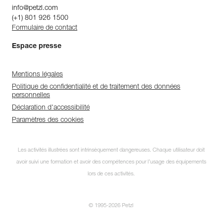
info@petzl.com
(+1) 801 926 1500
Formulaire de contact
Espace presse
Mentions légales
Politique de confidentialité et de traitement des données
personnelles
Déclaration d'accessibilité
Paramètres des cookies
Les activités illustrées sont intrinsèquement dangereuses. Chaque utilisateur doit
avoir suivi une formation et avoir des compétences pour l’usage des équipements
lors de ces activités.
© 1995-2026 Petzl