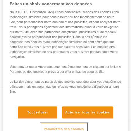
• Vérifiez que le mousqueton ne se bloque pas dans le trou
Faites un choix concernant vos données
de la reproduire en autonomie.
de connexion de l'appareil.
Nous donnons des exemples de techniques
• Évaluez la possibilité que le mousqueton se mette en
Nous (PETZL Distribution SAS) et nos partenaires utilisons des cookies et/ou
liées à votre activité. Il peut en exister d’autres
technologies similaires pour nous assurer du bon fonctionnement de notre
mauvaise position et la stabilité de cette mauvaise position.
que nous ne décrivons pas ici.
Site, pour personnaliser notre contenu et nos publicités, et pour analyser notre
• Vérifiez les risques d'interférence entre les éléments du
trafic. Nous partageons également des informations, quant à votre navigation
système et la bague du mousqueton.
sur notre Site, avec nos partenaires analytiques, publicitaires et de réseaux
sociaux afin de personnaliser nos publicités. Dans le cas où vous les
acceptez, nos cookies et/ou technologies similaires ne sont actifs que sur
Remarque
notre Site et ne vous suivront pas sur d’autres sites web. Les cookies et/ou
Pour les appareils munis d'une bague souple de maintien du
technologies similaires de nos partenaires vous suivront pendant toute votre
mousqueton (ZIGZAG, PIRANA...), refaites un test de
navigation.
compatibilité lorsque vous changez le mousqueton. En effet,
Vous pouvez retirer votre consentement à tout moment en cliquant sur le lien «
la bague souple peut avoir été déformée par le premier
Paramètres des cookies » prévu à cet effet en bas de page du Site.
mousqueton et ne plus maintenir correctement le second.
Le fait de refuser tout ou partie de ces cookies peut dégrader votre expérience
utilisateur, mais en aucun cas ce refus ne vous empêchera d’accéder à notre
Site.
Présent dans l'article
Tout refuser
Autoriser tous les cookies
Paramètres des cookies