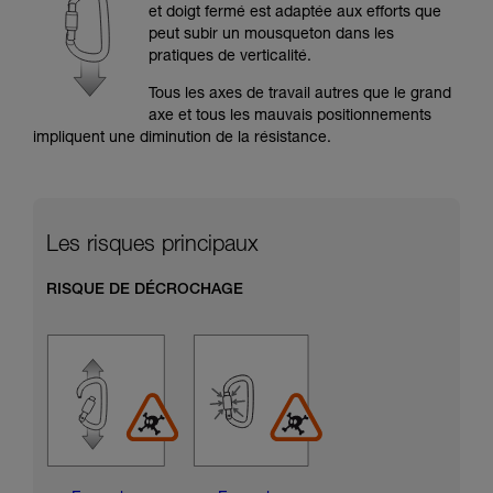
formation et un entraînement spécifique. Validez
et doigt fermé est adaptée aux efforts que
avec un professionnel votre capacité à refaire
peut subir un mousqueton dans les
la manipulation, seul, en toute sécurité, avant
pratiques de verticalité.
de la reproduire en autonomie.
Nous donnons des exemples de techniques
Tous les axes de travail autres que le grand
liées à votre activité. Il peut en exister d’autres
axe et tous les mauvais positionnements
que nous ne décrivons pas ici.
impliquent une diminution de la résistance.
Les risques principaux
RISQUE DE DÉCROCHAGE