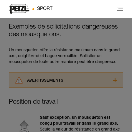
SPORT
Exemples de sollicitations dangereuses
des mousquetons.
Un mousqueton offre la résistance maximum dans le grand
axe, doigt fermé et bague verrouillée. Solliciter un
mousqueton de toute autre manière peut être dangereux.
AVERTISSEMENTS
Lisez attentivement les notices techniques des
produits utilisés dans ce conseil avant de le
Position de travail
consulter. Vous devez avoir compris les
informations de la notice technique pour
pouvoir comprendre ce complément
Sauf exception, un mousqueton est
d’informations.
conçu pour travailler dans le grand axe.
Maîtriser ces techniques nécessite une
Seule la valeur de résistance en grand axe