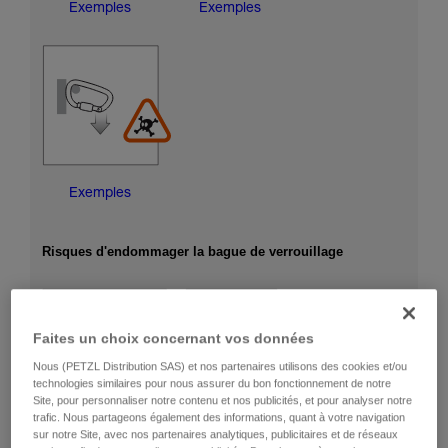
Exemples
Exemples
Exemples
Risques d'endommager la bague de verrouillage
Faites un choix concernant vos données
Nous (PETZL Distribution SAS) et nos partenaires utilisons des cookies et/ou
technologies similaires pour nous assurer du bon fonctionnement de notre
Site, pour personnaliser notre contenu et nos publicités, et pour analyser notre
trafic. Nous partageons également des informations, quant à votre navigation
sur notre Site, avec nos partenaires analytiques, publicitaires et de réseaux
Exemples
Exemples