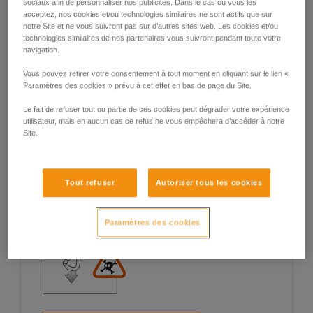
sociaux afin de personnaliser nos publicités. Dans le cas où vous les
acceptez, nos cookies et/ou technologies similaires ne sont actifs que sur
notre Site et ne vous suivront pas sur d’autres sites web. Les cookies et/ou
technologies similaires de nos partenaires vous suivront pendant toute votre
navigation.
Exemples de situations à risques sur le
Vous pouvez retirer votre consentement à tout moment en cliquant sur le lien «
terrain
Paramètres des cookies » prévu à cet effet en bas de page du Site.
Le fait de refuser tout ou partie de ces cookies peut dégrader votre expérience
utilisateur, mais en aucun cas ce refus ne vous empêchera d’accéder à notre
Site.
1. Ouverture du doigt, travail en doigt
Tout refuser
Autoriser tous les cookies
ouvert
Paramètres des cookies