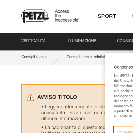
SPORT
VERTICALITÀ
ILLUMINAZIONE
CONSIGL
Consigli tecnici
Consigli tecnici relativi al prodotto
Consenso 
Noi (PETZL D
del Sito web,
informazioni 
e di social m
analoghe sar
AVVISO TITOLO
dei nostri p
momento facen
Leggere attentamente le istruzioni tecniche
o parte di t
consultarlo. Dovete aver compreso le inform
all’utente d
ulteriori informazioni.
La padronanza di queste tecniche richie
Impostaz