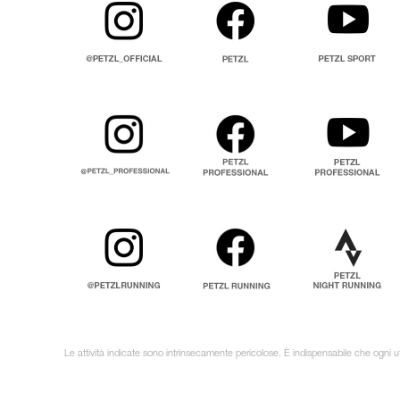
Le attività indicate sono intrinsecamente pericolose. È indispensabile che ogni ut