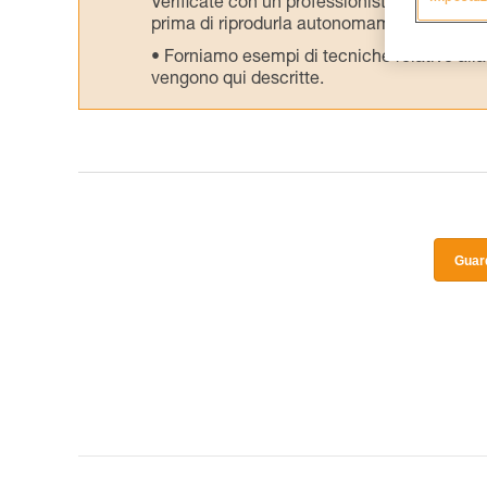
Verificate con un professionista la vostra ca
prima di riprodurla autonomamente.
Forniamo esempi di tecniche relative alla 
vengono qui descritte.
Guard