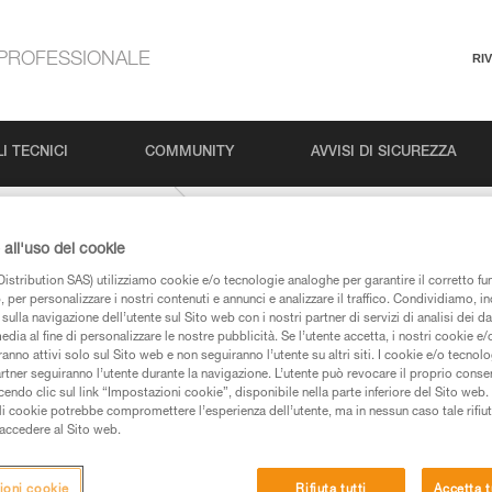
PROFESSIONALE
RI
I TECNICI
COMMUNITY
AVVISI DI SICUREZZA
CONTACT-9-8-mm
all'uso dei cookie
istribution SAS) utilizziamo cookie e/o tecnologie analoghe per garantire il corretto f
 per personalizzare i nostri contenuti e annunci e analizzare il traffico. Condividiamo, in
sulla navigazione dell’utente sul Sito web con i nostri partner di servizi di analisi dei dat
edia al fine di personalizzare le nostre pubblicità. Se l’utente accetta, i nostri cookie e
anno attivi solo sul Sito web e non seguiranno l’utente su altri siti. I cookie e/o tecnol
artner seguiranno l’utente durante la navigazione. L’utente può revocare il proprio conse
do clic sul link “Impostazioni cookie”, disponibile nella parte inferiore del Sito web. Il 
 dei prodotti utilizzati in questo consiglio prima di
ali cookie potrebbe compromettere l’esperienza dell’utente, ma in nessun caso tale rifiu
azioni dell’istruzione tecnica per poter capire queste
i accedere al Sito web.
de una formazione ed un addestramento specifico.
ioni cookie
Rifiuta tutti
Accetta t