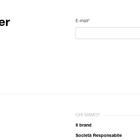
er
E-mail*
CHI SIAMO?
Il brand
Società Responsabile