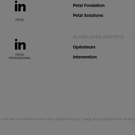
Petzl Fondation
Petzl Solutions
AUTRES SITES WEB PETZL
Opérateurs
Intervention
it avoir suivi une formation et avoir des compétences pour l’usage des équipements lors de ces a