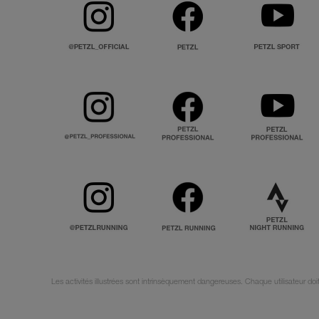
Les activités illustrées sont intrinsèquement dangereuses. Chaque utilisateur do