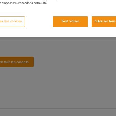
 manipulation, seul, en toute sécurité, avant de la
s empêchera d’accéder à notre Site.
iées à votre activité. Il peut en exister d’autres que
es des cookies
Tout refuser
Autoriser tous
oir tous les conseils