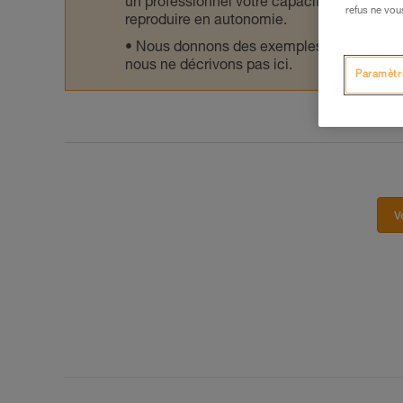
un professionnel votre capacité à refaire la
refus ne vou
reproduire en autonomie.
Nous donnons des exemples de techniques l
nous ne décrivons pas ici.
Paramètr
V