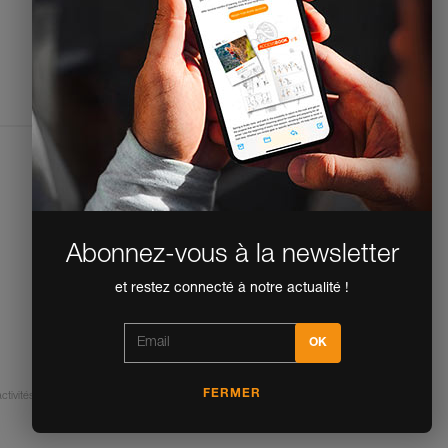
Formulaire de contact
Espace presse
Mentions légales
Politique de confidentialité et de traitement
des données personnelles
Déclaration d'accessibilité
Paramètres des cookies
Abonnez-vous à la newsletter
et restez connecté à notre actualité !
FERMER
ctivités. Contact Petzl France
© 1995-2026 Petzl