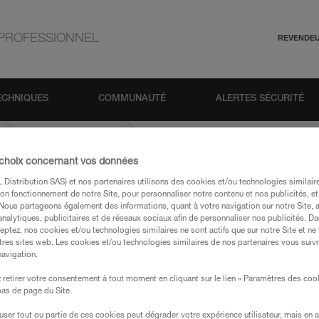
PROFESSIONNEL
REVENDE
ECHNIQUES
COMMUNAUTÉ
ALERTES SÉCURITÉ
CONTACT-9-8-mm
 choix concernant vos données
Distribution SAS) et nos partenaires utilisons des cookies et/ou technologies similai
on fonctionnement de notre Site, pour personnaliser notre contenu et nos publicités, et
. Nous partageons également des informations, quant à votre navigation sur notre Site, 
analytiques, publicitaires et de réseaux sociaux afin de personnaliser nos publicités. Da
eptez, nos cookies et/ou technologies similaires ne sont actifs que sur notre Site et ne
tres sites web. Les cookies et/ou technologies similaires de nos partenaires vous suiv
navigation.
s des produits utilisés dans ce conseil avant de le
formations de la notice technique pour pouvoir
retirer votre consentement à tout moment en cliquant sur le lien « Paramètres des coo
.
 bas de page du Site.
ormation et un entraînement spécifique. Validez avec
efuser tout ou partie de ces cookies peut dégrader votre expérience utilisateur, mais en 