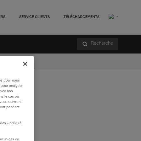
URS
SERVICE CLIENTS
TÉLÉCHARGEMENTS
Recherche
res pour nous
 pour analyser
avec nos
ns le cas où
 vous suivront
ront pendant
kies » prévu à
aucun cas ce