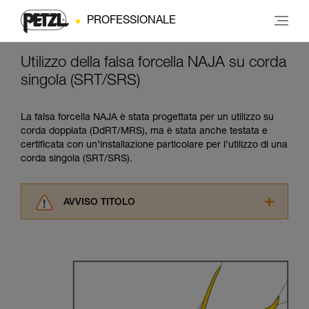
PROFESSIONALE
Utilizzo della falsa forcella NAJA su corda
singola (SRT/SRS)
La falsa forcella NAJA è stata progettata per un utilizzo su
corda doppiata (DdRT/MRS), ma è stata anche testata e
certificata con un’installazione particolare per l’utilizzo di una
corda singola (SRT/SRS).
AVVISO TITOLO
Leggere attentamente le istruzioni tecniche dei
prodotti utilizzati in questo consiglio prima di
consultarlo. Dovete aver compreso le
informazioni dell’istruzione tecnica per poter
capire queste ulteriori informazioni.
La padronanza di queste tecniche richiede una