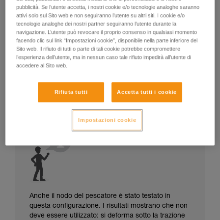
pubblicità. Se l’utente accetta, i nostri cookie e/o tecnologie analoghe saranno
attivi solo sul Sito web e non seguiranno l’utente su altri siti. I cookie e/o
tecnologie analoghe dei nostri partner seguiranno l’utente durante la
navigazione. L’utente può revocare il proprio consenso in qualsiasi momento
facendo clic sul link “Impostazioni cookie”, disponibile nella parte inferiore del
Sito web. Il rifiuto di tutti o parte di tali cookie potrebbe compromettere
l’esperienza dell’utente, ma in nessun caso tale rifiuto impedirà all’utente di
accedere al Sito web.
Rifiuta tutti
Accetta tutti i cookie
Impostazioni cookie
Anche il nodo del pescatore è stato testato in
questa configurazione. I risultati mostrano che non
deve essere utilizzato: si deforma sotto la trazione