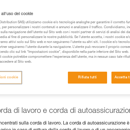
e).
all'uso dei cookie
istribution SAS) utilizziamo cookie e/o tecnologie analoghe per garantire il corretto f
 per personalizzare i nostri contenuti e annunci e analizzare il traffico. Condividiamo, in
sulla navigazione dell’utente sul Sito web con i nostri partner di servizi di analisi dei dat
 dei prodotti utilizzati in questo consiglio prima di
edia al fine di personalizzare le nostre pubblicità. Se l’utente accetta, i nostri cookie e
anno attivi solo sul Sito web e non seguiranno l’utente su altri siti. I cookie e/o tecnol
azioni dell’istruzione tecnica per poter capire queste
artner seguiranno l’utente durante la navigazione. L’utente può revocare il proprio conse
do clic sul link “Impostazioni cookie”, disponibile nella parte inferiore del Sito web. Il 
ali cookie potrebbe compromettere l’esperienza dell’utente, ma in nessun caso tale rifiu
de una formazione ed un addestramento specifico.
i accedere al Sito web.
pacità di rifare la manovra, da soli, in piena sicurezza,
ioni cookie
Rifiuta tutti
Accetta t
vostra attività. Ne possono esistere altre che non
rda di lavoro e corda di autoassicurazi
concentrati sulla corda di lavoro. La corda di autoassicurazione è