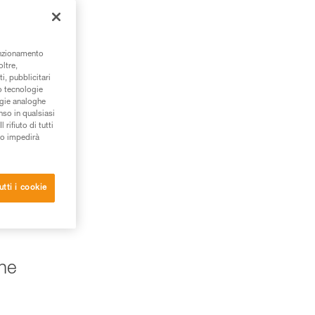
unzionamento
oltre,
i, pubblicitari
/o tecnologie
ogie analoghe
nso in qualsiasi
rifiuto di tutti
to impedirà
utti i cookie
one