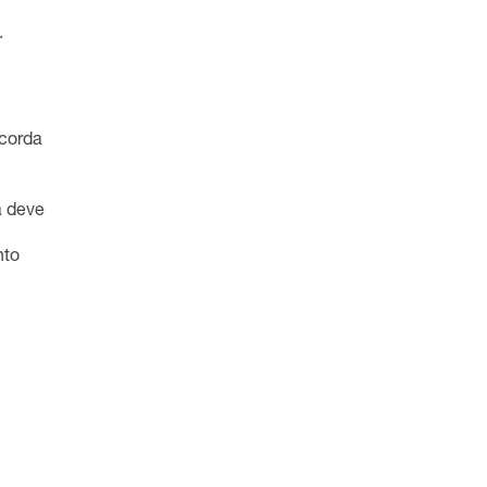
.
 corda
a deve
nto