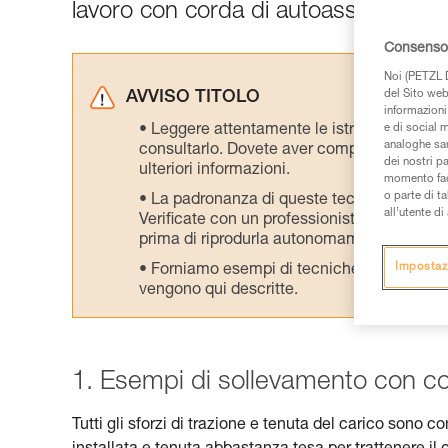
lavoro con corda di autoassicurazion
Consenso 
Noi (PETZL D
del Sito web,
AVVISO TITOLO
informazioni 
Leggere attentamente le istruzioni tecniche
e di social m
analoghe sar
consultarlo. Dovete aver compreso le inform
dei nostri p
ulteriori informazioni.
momento facen
o parte di t
La padronanza di queste tecniche richie
all’utente d
Verificate con un professionista la vostra ca
prima di riprodurla autonomamente.
Impostaz
Forniamo esempi di tecniche relative alla 
vengono qui descritte.
1. Esempi di sollevamento con co
Tutti gli sforzi di trazione e tenuta del carico sono 