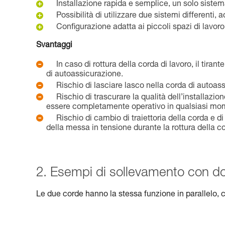
Installazione rapida e semplice, un solo siste
Possibilità di utilizzare due sistemi differenti
Configurazione adatta ai piccoli spazi di lavoro
Svantaggi
In caso di rottura della corda di lavoro, il tir
di autoassicurazione.
Rischio di lasciare lasco nella corda di autoas
Rischio di trascurare la qualità dell’installaz
essere completamente operativo in qualsiasi mo
Rischio di cambio di traiettoria della corda e d
della messa in tensione durante la rottura della co
2. Esempi di sollevamento con dop
Le due corde hanno la stessa funzione in parallelo, 