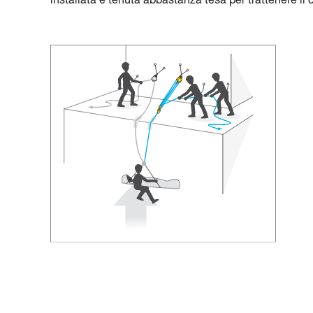
installata e tenuta abbastanza tesa per trattenere il 