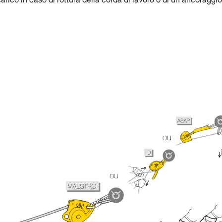
carico in caso di rottura della corda di lavoro o di un ancoraggio